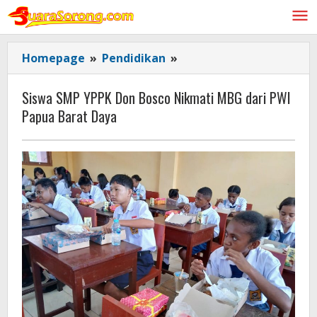
Lewati
ke
konten
Siswa
Homepage
»
Pendidikan
»
SMP
YPPK
Siswa SMP YPPK Don Bosco Nikmati MBG dari PWI
Don
Papua Barat Daya
Bosco
Nikmati
MBG
dari
PWI
Papua
Barat
Daya