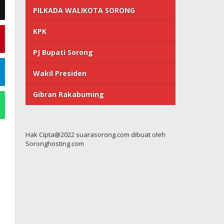
PILKADA WALIKOTA SORONG
KPK
PJ Bupati Sorong
Wakil Presiden
Gibran Rakabuming
Hak Cipta@2022 suarasorong.com dibuat oleh
Soronghosting.com