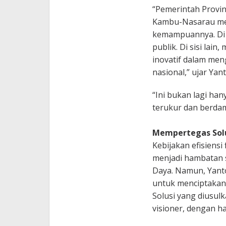
“Pemerintah Provi
Kambu-Nasarau me
kemampuannya. Di 
publik. Di sisi la
inovatif dalam me
nasional,” ujar Yanto
“Ini bukan lagi ha
terukur dan berda
Mempertegas Solu
Kebijakan efisiens
menjadi hambatan s
Daya. Namun, Yant
untuk menciptakan
Solusi yang diusulk
visioner, dengan h