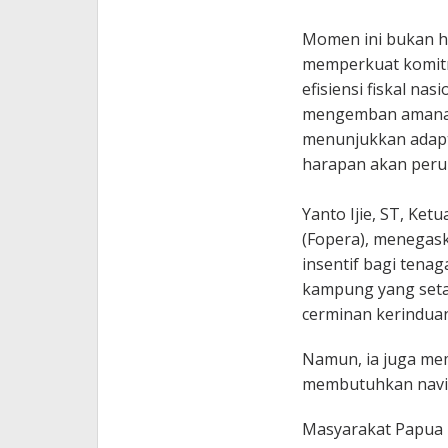
Momen ini bukan ha
memperkuat komitm
efisiensi fiskal n
mengemban amanah 
menunjukkan adapta
harapan akan peru
Yanto Ijie, ST, K
(Fopera), menegask
insentif bagi tenag
kampung yang seta
cerminan kerinduan
Namun, ia juga mema
membutuhkan naviga
Masyarakat Papua 