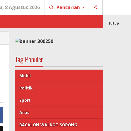
u, 8 Agustus 2026
Pencarian
tutup
Tag Populer
Mobil
Politik
Sport
Artis
BACALON WALKOT SORONG