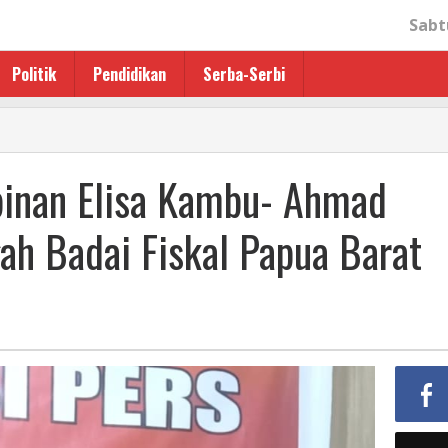
Sabt
Politik
Pendidikan
Serba-Serbi
inan
inan Elisa Kambu- Ahmad
gah Badai Fiskal Papua Barat