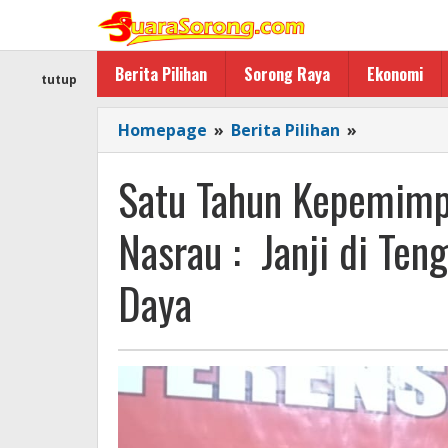
Lewati
ke
konten
Berita Pilihan
Sorong Raya
Ekonomi
tutup
Satu
Homepage
»
Berita Pilihan
»
Tahun
Kepemimp
Satu Tahun Kepemimp
Elisa
Kambu-
Nasrau : Janji di Ten
Ahmad
Nasrau
Daya
:
Janji
di
Tengah
Badai
Fiskal
Papua