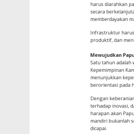
harus diarahkan pa
secara berkelanjut
memberdayakan mas
Infrastruktur haru
produktif, dan meni
Mewujudkan Papua
Satu tahun adalah 
Kepemimpinan Kamb
menunjukkan kepemi
berorientasi pada h
Dengan keberanian
terhadap inovasi, 
harapan akan Papua
mandiri bukanlah s
dicapai.