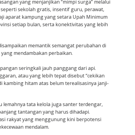
sangan yang menjanjikan “mimpi surga” melalui
perti sekolah gratis, insentif guru, perawat,
gaji aparat kampung yang setara Upah Minimum
insi setiap bulan, serta konektivitas yang lebih
ang disampaikan memantik semangat perubahan di
 yang mendambakan perbaikan.
apangan seringkali jauh panggang dari api.
nggaran, atau yang lebih tepat disebut “cekikan
adi kambing hitam atas belum terealisasinya janji-
u lemahnya tata kelola juga santer terdengar,
anjang tantangan yang harus dihadapi.
asi rakyat yang menggunung kini berpotensi
ekecewaan mendalam.