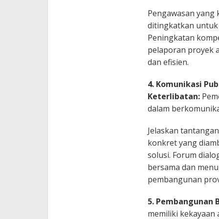
Pengawasan yang k
ditingkatkan untu
Peningkatan kompe
pelaporan proyek a
dan efisien.
4. Komunikasi Pu
Keterlibatan:
Peme
dalam berkomunika
Jelaskan tantangan
konkret yang diamb
solusi. Forum dia
bersama dan menum
pembangunan provi
5. Pembangunan Be
memiliki kekayaan 