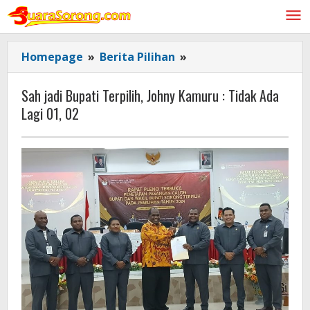
Lewati
ke
konten
Sah
Homepage
»
Berita Pilihan
»
jadi Bupati
Terpilih,
Sah jadi Bupati Terpilih, Johny Kamuru : Tidak Ada
Johny
Lagi 01, 02
Kamuru
:
Tidak
Ada
Lagi
01,
02