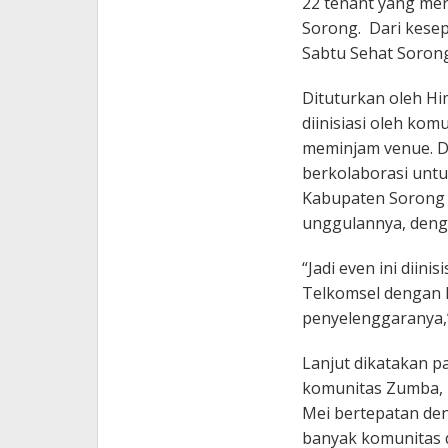
22 tenant yang me
Sorong. Dari kese
Sabtu Sehat Sorong
Dituturkan oleh Hi
diinisiasi oleh ko
meminjam venue. D
berkolaborasi unt
Kabupaten Sorong 
unggulannya, deng
“Jadi even ini diini
Telkomsel dengan 
penyelenggaranya,
Lanjut dikatakan p
komunitas Zumba, 
Mei bertepatan den
banyak komunitas 