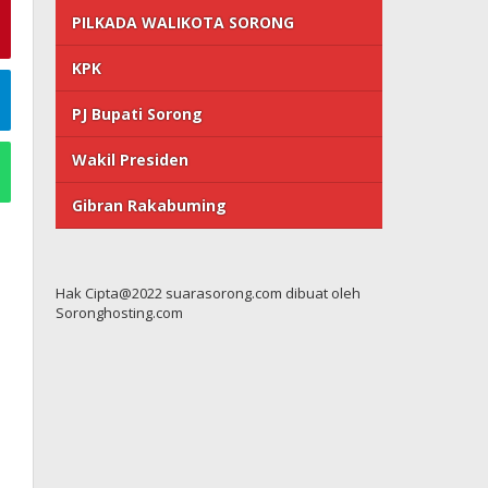
PILKADA WALIKOTA SORONG
KPK
PJ Bupati Sorong
Wakil Presiden
Gibran Rakabuming
Hak Cipta@2022 suarasorong.com dibuat oleh
Soronghosting.com