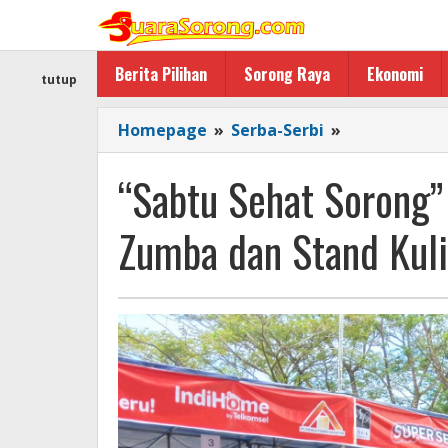
Lewati
ke
konten
Berita Pilihan
Sorong Raya
Ekonomi
tutup
"Sabtu
Homepage
»
Serba-Serbi
»
Sehat
Sorong"
“Sabtu Sehat Sorong
Telkomsel
Diramaikan
Zumba dan Stand Kuli
Senam
Zumba
dan
Stand
Kuliner