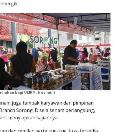
energik.
ediakan bagi UMKM. (rosmini)
senam,juga tampak karyawan dan pimpinan
Branch Sorong. Disela senam berlangsung,
ant menyiapkan sajiannya.
an dan cemilan serta kue-kue, juga tersedia