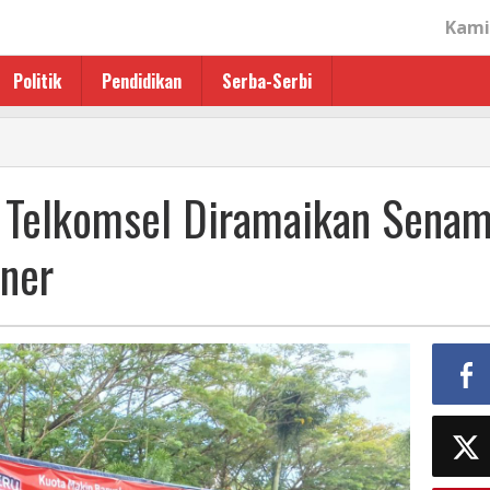
Kami
Politik
Pendidikan
Serba-Serbi
” Telkomsel Diramaikan Sena
ner