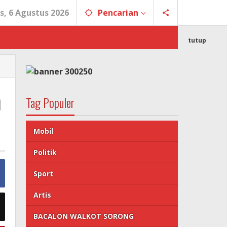
s, 6 Agustus 2026
Pencarian
tutup
m
Tag Populer
Mobil
Politik
Sport
Artis
BACALON WALKOT SORONG