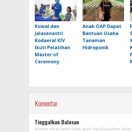
Kowal dan
Anak OAP Dapat
Jalasenastri
Bantuan Usaha
Kodaeral XIV
Tanaman
Ikuti Pelatihan
Hidroponik
Master of
Ceremony
Komentar
Tinggalkan Balasan
Alamat email Anda tidak akan dipublikasikan.
Ruas