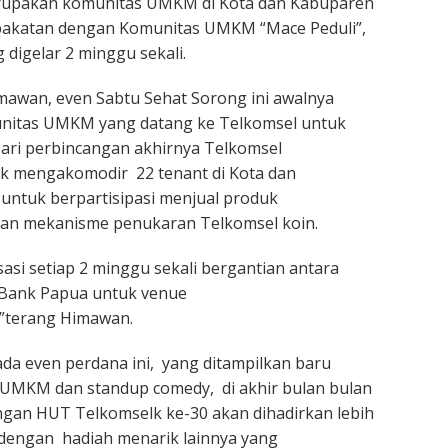
rupakan komunitas UMKM di Kota dan Kabuparen
pakatan dengan Komunitas UMKM “Mace Peduli”,
 digelar 2 minggu sekali.
mawan, even Sabtu Sehat Sorong ini awalnya
munitas UMKM yang datang ke Telkomsel untuk
ari perbincangan akhirnya Telkomsel
uk mengakomodir 22 tenant di Kota dan
untuk berpartisipasi menjual produk
an mekanisme penukaran Telkomsel koin.
sisasi setiap 2 minggu sekali bergantian antara
Bank Papua untuk venue
”terang Himawan.
ada even perdana ini, yang ditampilkan baru
UMKM dan standup comedy, di akhir bulan bulan
gan HUT Telkomselk ke-30 akan dihadirkan lebih
dengan hadiah menarik lainnya yang