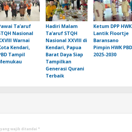
Pawai Ta’aruf
Hadiri Malam
Ketum DPP HWK
STQH Nasional
Ta’aruf STQH
Lantik Floortje
XXVIII Warnai
Nasional XXVIII di
Baransano
Kota Kendari,
Kendari, Papua
Pimpin HWK PB
PBD Tampil
Barat Daya Siap
2025-2030
Memukau
Tampilkan
Generasi Qurani
Terbaik
 yang wajib ditandai
*