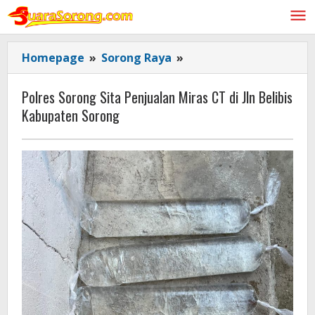
Lewati
ke
konten
Polres
Homepage
»
Sorong Raya
»
Sorong
Sita
Polres Sorong Sita Penjualan Miras CT di Jln Belibis
Penjualan
Kabupaten Sorong
Miras
CT
di
Jln
Belibis
Kabupaten
Sorong