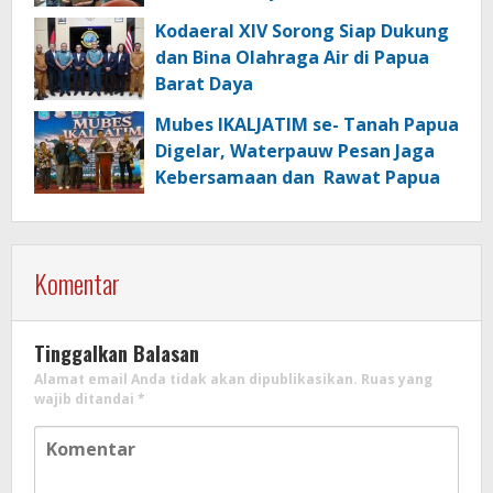
Kasim
Kodaeral XIV Sorong Siap Dukung
dan Bina Olahraga Air di Papua
Barat Daya
Mubes IKALJATIM se- Tanah Papua
Digelar, Waterpauw Pesan Jaga
Kebersamaan dan Rawat Papua
Komentar
Tinggalkan Balasan
Alamat email Anda tidak akan dipublikasikan.
Ruas yang
wajib ditandai
*