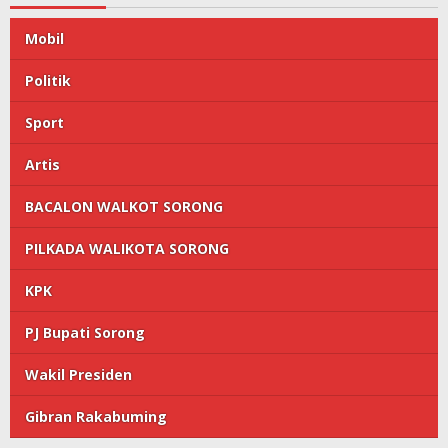
Mobil
Politik
Sport
Artis
BACALON WALKOT SORONG
PILKADA WALIKOTA SORONG
KPK
PJ Bupati Sorong
Wakil Presiden
Gibran Rakabuming