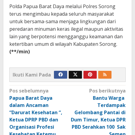
Polda Papua Barat Daya melalui Polres Sorong
terus mengimbau kepada seluruh masyarakat
untuk bersama-sama menjaga lingkungan dari
peredaran minuman keras ilegal maupun aktivitas
lain yang berpotensi mengganggu keamanan dan
ketertiban umum di wilayah Kabupaten Sorong.
(**/min)
Ikuti Kami Pada
Navigasi
Pos sebelumnya
Pos berikutnya
pos
Papua Barat Daya
Bantu Warga
dalam Ancaman
Terdampak
“Darurat Kesehatan “,
Gelombang Pantai di
Ketua DPRP PBD dan
Dum Timur, Ketua DPR
Organisasi Profesi
PBD Serahkan 100 Sak
Kesehatan Ketemu
Semen