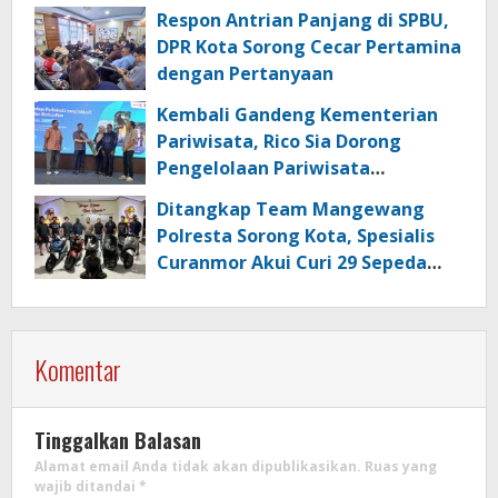
Respon Antrian Panjang di SPBU,
DPR Kota Sorong Cecar Pertamina
dengan Pertanyaan
Kembali Gandeng Kementerian
Pariwisata, Rico Sia Dorong
Pengelolaan Pariwisata
Berkualitas di Kabupaten Sorong
Ditangkap Team Mangewang
Polresta Sorong Kota, Spesialis
Curanmor Akui Curi 29 Sepeda
Motor
Komentar
Tinggalkan Balasan
Alamat email Anda tidak akan dipublikasikan.
Ruas yang
wajib ditandai
*