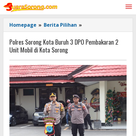
Lewati
ke
konten
Polres
Homepage
»
Berita Pilihan
»
Sorong
Kota
Polres Sorong Kota Buruh 3 DPO Pembakaran 2
Buruh
Unit Mobil di Kota Sorong
3
DPO
Pembakaran
2
Unit
Mobil
di
Kota
Sorong