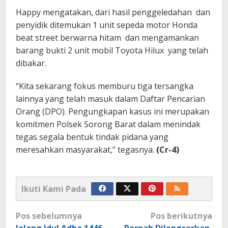
Happy mengatakan, dari hasil penggeledahan dan
penyidik ditemukan 1 unit sepeda motor Honda
beat street berwarna hitam dan mengamankan
barang bukti 2 unit mobil Toyota Hilux yang telah
dibakar.
“Kita sekarang fokus memburu tiga tersangka
lainnya yang telah masuk dalam Daftar Pencarian
Orang (DPO). Pengungkapan kasus ini merupakan
komitmen Polsek Sorong Barat dalam menindak
tegas segala bentuk tindak pidana yang
meresahkan masyarakat,” tegasnya.
(Cr-4)
Ikuti Kami Pada
Navigasi
Pos sebelumnya
Pos berikutnya
pos
Jelang Idul Adha 1446
Pernah Dilengserkan,