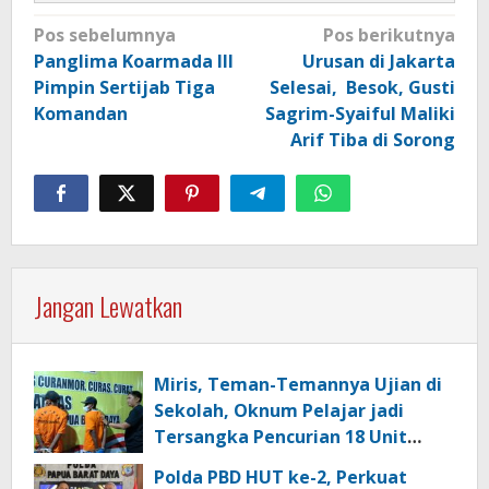
Navigasi
Pos sebelumnya
Pos berikutnya
pos
Panglima Koarmada III
Urusan di Jakarta
Pimpin Sertijab Tiga
Selesai, Besok, Gusti
Komandan
Sagrim-Syaiful Maliki
Arif Tiba di Sorong
Jangan Lewatkan
Miris, Teman-Temannya Ujian di
Sekolah, Oknum Pelajar jadi
Tersangka Pencurian 18 Unit
Motor di Kota Sorong
Polda PBD HUT ke-2, Perkuat