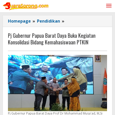
Lewati
ke
konten
Pj
Homepage
»
Pendidikan
»
Gubernur
Papua
Pj Gubernur Papua Barat Daya Buka Kegiatan
Barat
Konsolidasi Bidang Kemahasiswaan PTKIN
Daya
Buka
Kegiatan
Konsolidasi
Bidang Kemahasiswaan
PTKIN
Pj Gubernur Papua Barat Daya Prof Dr Mohammad Musa'ad, M,Si