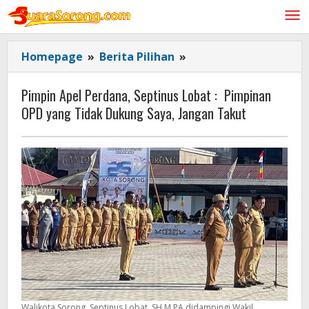
Lewati
ke
konten
Pimpin
Homepage
»
Berita Pilihan
»
Apel
Perdana,
Pimpin Apel Perdana, Septinus Lobat : Pimpinan
Septinus
OPD yang Tidak Dukung Saya, Jangan Takut
Lobat
:
Pimpinan
OPD
yang
Tidak
Dukung
Saya,
Jangan
Takut
Walikota Sorong, Septinus Lobat, SH M.PA didampingi Wakil