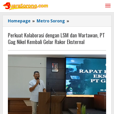
Lewati
ke
konten
Perkuat
Homepage
»
Metro Sorong
»
Kolaborasi
dengan
Perkuat Kolaborasi dengan LSM dan Wartawan, PT
LSM
Gag Nikel Kembali Gelar Rakor Eksternal
dan
Wartawan,
PT
Gag
Nikel
Kembali
Gelar
Rakor
Eksternal