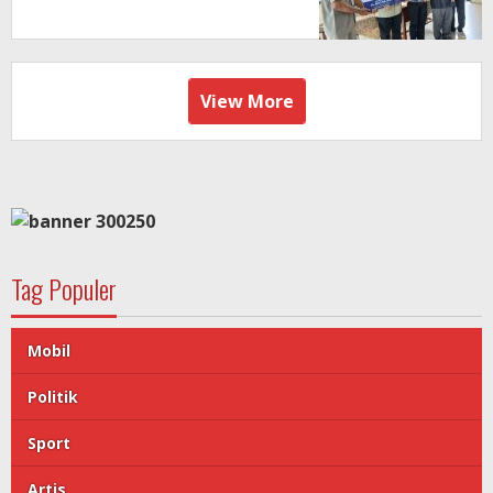
View More
Tag Populer
Mobil
Politik
Sport
Artis