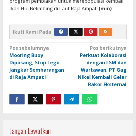
program pembiakan untuk merepopulasi kembali
Ikan Hiu Belimbing di Laut Raja Ampat.
(min)
Ikuti Kami Pada
Navigasi
Pos sebelumnya
Pos berikutnya
pos
Mooring Buoy
Perkuat Kolaborasi
Dipasang, Stop Lego
dengan LSM dan
Jangkar Sembarangan
Wartawan, PT Gag
di Raja Ampat !
Nikel Kembali Gelar
Rakor Eksternal
Jangan Lewatkan