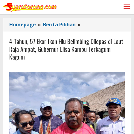
Lewati
ke
konten
4
Homepage
»
Berita Pilihan
»
Tahun,
57
4 Tahun, 57 Ekor Ikan Hiu Belimbing Dilepas di Laut
Ekor
Raja Ampat, Gubernur Elisa Kambu Terkagum-
Ikan
Kagum
Hiu
Belimbing
Dilepas
di
Laut
Raja
Ampat,
Gubernur
Elisa
Kambu
Terkagum-