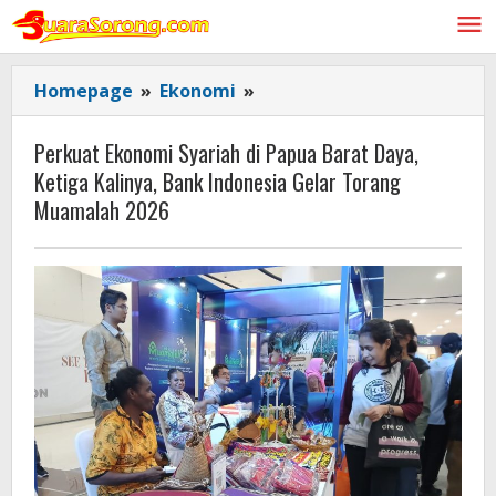
Lewati
ke
konten
Perkuat
Homepage
»
Ekonomi
»
Ekonomi
Syariah
Perkuat Ekonomi Syariah di Papua Barat Daya,
di
Ketiga Kalinya, Bank Indonesia Gelar Torang
Papua
Muamalah 2026
Barat
Daya,
Ketiga
Kalinya,
Bank
Indonesia Gelar
Torang
Muamalah
2026