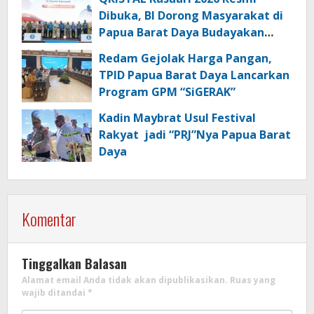
Dibuka, BI Dorong Masyarakat di
Papua Barat Daya Budayakan
Transaksi Digital
Redam Gejolak Harga Pangan,
TPID Papua Barat Daya Lancarkan
Program GPM “SiGERAK”
Kadin Maybrat Usul Festival
Rakyat jadi “PRJ”Nya Papua Barat
Daya
Komentar
Tinggalkan Balasan
Alamat email Anda tidak akan dipublikasikan.
Ruas yang
wajib ditandai
*