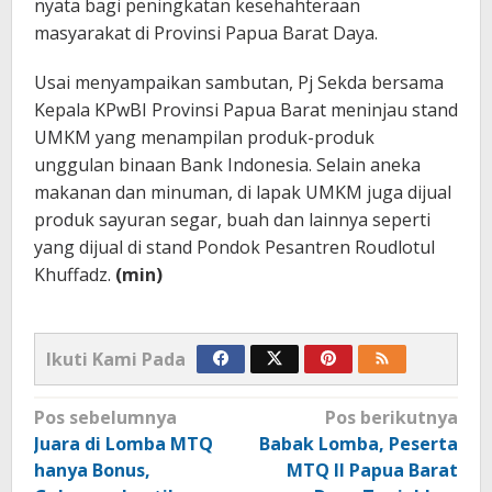
nyata bagi peningkatan kesehahteraan
masyarakat di Provinsi Papua Barat Daya.
Usai menyampaikan sambutan, Pj Sekda bersama
Kepala KPwBI Provinsi Papua Barat meninjau stand
UMKM yang menampilan produk-produk
unggulan binaan Bank Indonesia. Selain aneka
makanan dan minuman, di lapak UMKM juga dijual
produk sayuran segar, buah dan lainnya seperti
yang dijual di stand Pondok Pesantren Roudlotul
Khuffadz.
(min)
Ikuti Kami Pada
Navigasi
Pos sebelumnya
Pos berikutnya
pos
Juara di Lomba MTQ
Babak Lomba, Peserta
hanya Bonus,
MTQ II Papua Barat