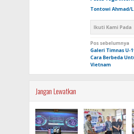
Tontowi Ahmad/Lil
Ikuti Kami Pada
Navigasi
Pos sebelumnya
pos
Galeri Timnas U-1
Cara Berbeda Un
Vietnam
Jangan Lewatkan