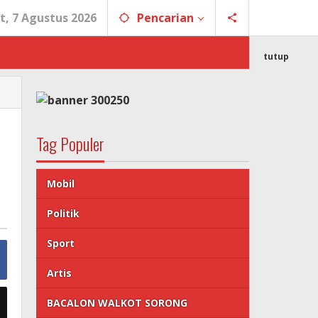
t, 7 Agustus 2026
Pencarian
tutup
Tag Populer
Mobil
Politik
Sport
Artis
BACALON WALKOT SORONG