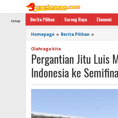
Lewati
ke
konten
Berita Pilihan
Sorong Raya
Ekonomi
tutup
Pergantia
Homepage
»
Berita Pilihan
»
Jitu
Luis
Olahraga kita
Milla
Pergantian Jitu Luis 
yang
Menganta
Indonesia ke Semifina
Indonesia
ke
Semifinal