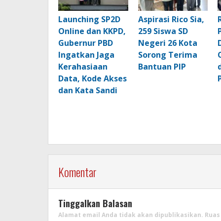
Launching SP2D
Aspirasi Rico Sia,
Online dan KKPD,
259 Siswa SD
Gubernur PBD
Negeri 26 Kota
Ingatkan Jaga
Sorong Terima
Kerahasiaan
Bantuan PIP
Data, Kode Akses
dan Kata Sandi
Komentar
Tinggalkan Balasan
Alamat email Anda tidak akan dipublikasikan.
Ruas