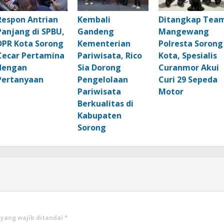
Respon Antrian
Kembali
Ditangkap Tea
Panjang di SPBU,
Gandeng
Mangewang
DPR Kota Sorong
Kementerian
Polresta Sorong
Cecar Pertamina
Pariwisata, Rico
Kota, Spesialis
dengan
Sia Dorong
Curanmor Akui
Pertanyaan
Pengelolaan
Curi 29 Sepeda
Pariwisata
Motor
Berkualitas di
Kabupaten
Sorong
 yang wajib ditandai
*