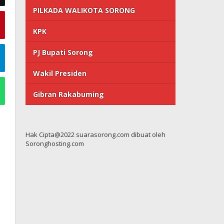
PILKADA WALIKOTA SORONG
KPK
PJ Bupati Sorong
Wakil Presiden
Gibran Rakabuming
Hak Cipta@2022 suarasorong.com dibuat oleh
Soronghosting.com