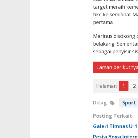
target meraih kem
tike ke semifinal.
pertama.
Marinus disokong o
belakang. Sementar
sebagai penyisir sis
Laman berikutny
Halaman:
1
2
Ditag
Sport
Posting Terkait
Galeri Timnas U-
Pesta Yoga Interna