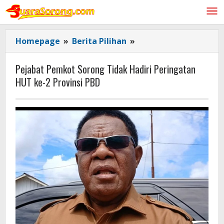
Lewati
ke
konten
Pejabat
Homepage
»
Berita Pilihan
»
Pemkot
Sorong
Pejabat Pemkot Sorong Tidak Hadiri Peringatan
Tidak
HUT ke-2 Provinsi PBD
Hadiri
Peringatan
HUT
ke-
2
Provinsi
PBD