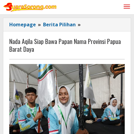
Lewati
ke
konten
Nada
Homepage
»
Berita Pilihan
»
Aqila
Siap
Nada Aqila Siap Bawa Papan Nama Provinsi Papua
Bawa
Barat Daya
Papan
Nama
Provinsi
Papua
Barat
Daya