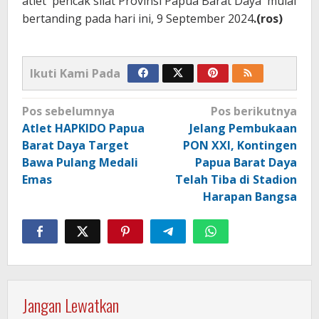
atlet pencak silat Provinsi Papua Barat Daya mulai
bertanding pada hari ini, 9 September 2024
.(ros)
Ikuti Kami Pada
Navigasi
Pos sebelumnya
Pos berikutnya
pos
Atlet HAPKIDO Papua
Jelang Pembukaan
Barat Daya Target
PON XXI, Kontingen
Bawa Pulang Medali
Papua Barat Daya
Emas
Telah Tiba di Stadion
Harapan Bangsa
Jangan Lewatkan