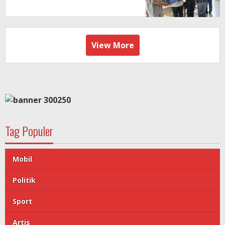
View More
Tag Populer
Mobil
Politik
Sport
Artis