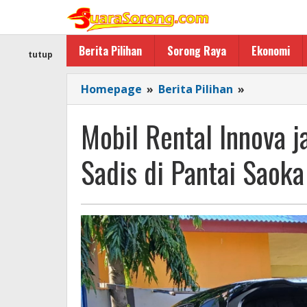
Lewati
ke
konten
Berita Pilihan
Sorong Raya
Ekonomi
tutup
Mobil
Homepage
»
Berita Pilihan
»
Rental Inn
jadi
Mobil Rental Innova 
Saksi
Bisu
Sadis di Pantai Saoka
Pembunuh
Sadis
di
Pantai
Saoka