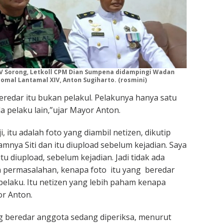
V Sorong, Letkoll CPM Dian Sumpena didampingi Wadan
Pomal Lantamal XIV, Anton Sugiharto. (rosmini)
eredar itu bukan pelakul. Pelakunya hanya satu
da pelaku lain,”ujar Mayor Anton.
, itu adalah foto yang diambil netizen, dikutip
amnya Siti dan itu diupload sebelum kejadian. Saya
itu diupload, sebelum kejadian. Jadi tidak ada
n permasalahan, kenapa foto itu yang beredar
 pelaku. Itu netizen yang lebih paham kenapa
or Anton.
g beredar anggota sedang diperiksa, menurut