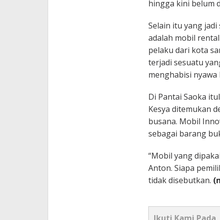
hingga kini belum 
Selain itu yang jad
adalah mobil renta
pelaku dari kota s
terjadi sesuatu ya
menghabisi nyawa 
Di Pantai Saoka itu
Kesya ditemukan d
busana. Mobil Inno
sebagai barang buk
“Mobil yang dipakai
Anton. Siapa pemili
tidak disebutkan.
(
Ikuti Kami Pada