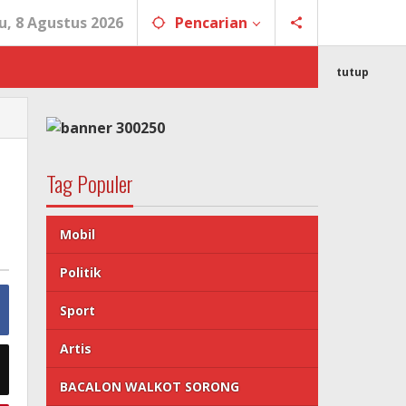
u, 8 Agustus 2026
Pencarian
tutup
Tag Populer
Mobil
Politik
Sport
Artis
BACALON WALKOT SORONG