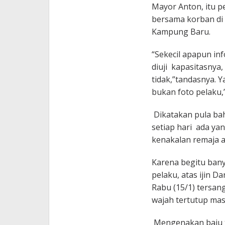
Mayor Anton, itu p
bersama korban di
Kampung Baru.
“Sekecil apapun inf
diuji kapasitasnya,
tidak,”tandasnya. Y
bukan foto pelaku
Dikatakan pula ba
setiap hari ada yan
kenakalan remaja a
Karena begitu ban
pelaku, atas ijin 
Rabu (15/1) tersan
wajah tertutup mas
Mengenakan baju t