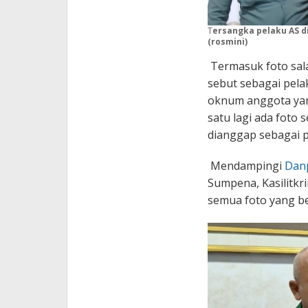
T
ersangka pelaku AS d
(rosmini)
Termasuk foto sala
sebut sebagai pelak
oknum anggota yang
satu lagi ada foto
dianggap sebagai p
Mendampingi
Dan
Sumpena, Kasilitk
semua foto yang be