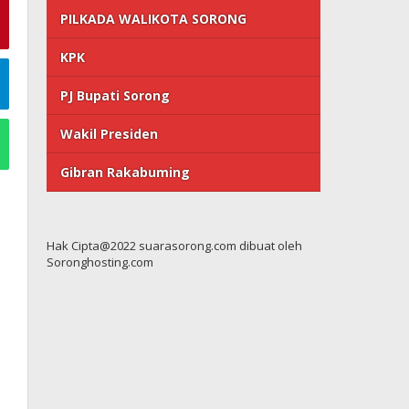
PILKADA WALIKOTA SORONG
KPK
PJ Bupati Sorong
Wakil Presiden
Gibran Rakabuming
Hak Cipta@2022 suarasorong.com dibuat oleh
Soronghosting.com