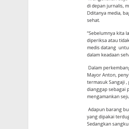
di depan jurnalis,
Dditanya media, b
sehat.
“Sebelumnya kita l
diperiksa atau tid
medis datang untu
dalam keadaan seha
Dalam perkembangan
Mayor Anton, penyi
termasuk Sangaji , 
dianggap sebagai pe
mengamankan sejum
Adapun barang buk
yang dipakai terdug
Sedangkan sangkur