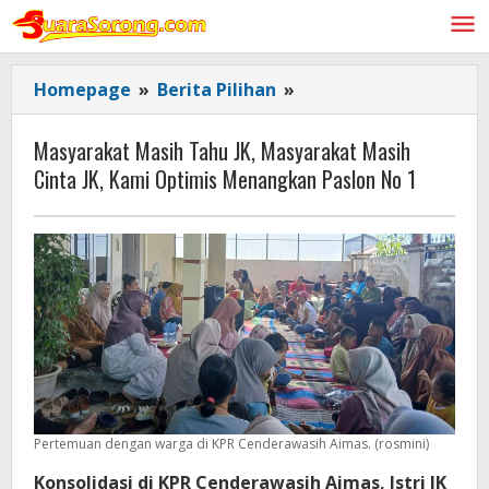
Lewati
ke
konten
Masyarakat
Homepage
»
Berita Pilihan
»
Masih
Tahu
Masyarakat Masih Tahu JK, Masyarakat Masih
JK,
Cinta JK, Kami Optimis Menangkan Paslon No 1
Masyarakat
Masih
Cinta
JK,
Kami
Optimis
Menangkan
Paslon
No
1
Pertemuan dengan warga di KPR Cenderawasih Aimas. (rosmini)
Konsolidasi di KPR Cenderawasih Aimas, Istri JK