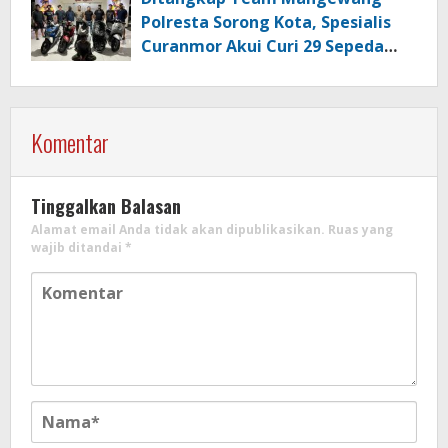
Polresta Sorong Kota, Spesialis
Curanmor Akui Curi 29 Sepeda
Motor
Komentar
Tinggalkan Balasan
Alamat email Anda tidak akan dipublikasikan.
Ruas yang
wajib ditandai
*