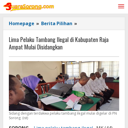
Lewati
ke
konten
Lima
Homepage
»
Berita Pilihan
»
Pelaku
Tambang
Lima Pelaku Tambang Ilegal di Kabupaten Raja
Ilegal
Ampat Mulai Disidangkan
di
Kabupaten
Raja
Ampat
Mulai
Disidangkan
Sidang dengan terdakwa pelaku tambang ilegal mulai digelar di PN
Sorong. (ist)