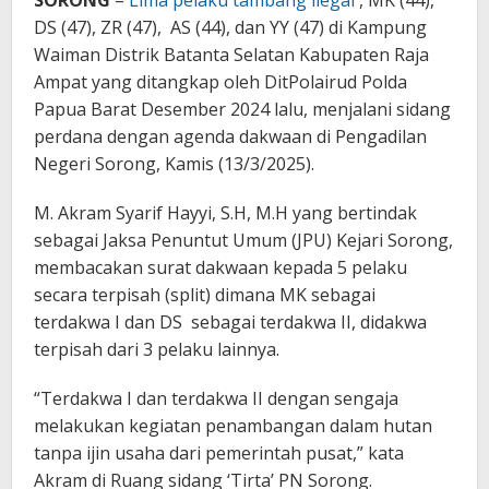
SORONG
–
Lima pelaku tambang ilegal
, MK (44),
DS (47), ZR (47), AS (44), dan YY (47) di Kampung
Waiman Distrik Batanta Selatan Kabupaten Raja
Ampat yang ditangkap oleh DitPolairud Polda
Papua Barat Desember 2024 lalu, menjalani sidang
perdana dengan agenda dakwaan di Pengadilan
Negeri Sorong, Kamis (13/3/2025).
M. Akram Syarif Hayyi, S.H, M.H yang bertindak
sebagai Jaksa Penuntut Umum (JPU) Kejari Sorong,
membacakan surat dakwaan kepada 5 pelaku
secara terpisah (split) dimana MK sebagai
terdakwa I dan DS sebagai terdakwa II, didakwa
terpisah dari 3 pelaku lainnya.
“Terdakwa I dan terdakwa II dengan sengaja
melakukan kegiatan penambangan dalam hutan
tanpa ijin usaha dari pemerintah pusat,” kata
Akram di Ruang sidang ‘Tirta’ PN Sorong.