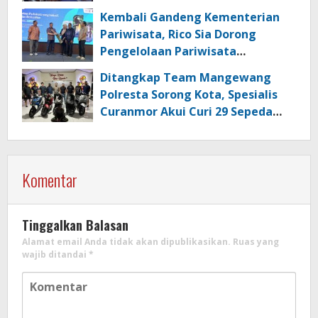
Kembali Gandeng Kementerian
Pariwisata, Rico Sia Dorong
Pengelolaan Pariwisata
Berkualitas di Kabupaten Sorong
Ditangkap Team Mangewang
Polresta Sorong Kota, Spesialis
Curanmor Akui Curi 29 Sepeda
Motor
Komentar
Tinggalkan Balasan
Alamat email Anda tidak akan dipublikasikan.
Ruas yang
wajib ditandai
*