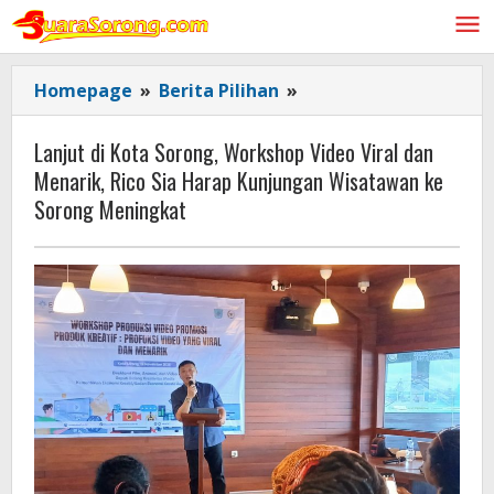
Lewati
ke
konten
Lanjut
Homepage
»
Berita Pilihan
»
di
Kota
Lanjut di Kota Sorong, Workshop Video Viral dan
Sorong,
Menarik, Rico Sia Harap Kunjungan Wisatawan ke
Workshop Video
Sorong Meningkat
Viral
dan
Menarik,
Rico
Sia
Harap
Kunjungan
Wisatawan
ke
Sorong
Meningkat