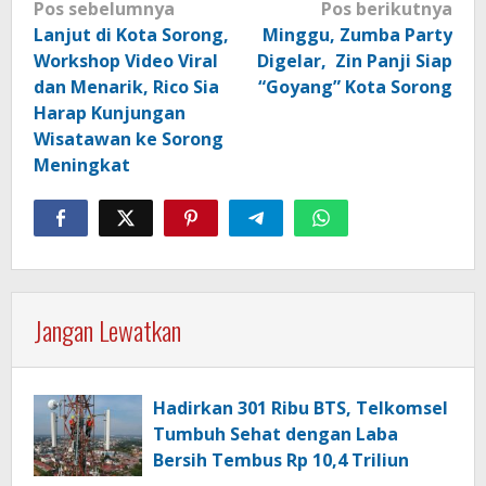
Navigasi
Pos sebelumnya
Pos berikutnya
pos
Lanjut di Kota Sorong,
Minggu, Zumba Party
Workshop Video Viral
Digelar, Zin Panji Siap
dan Menarik, Rico Sia
“Goyang” Kota Sorong
Harap Kunjungan
Wisatawan ke Sorong
Meningkat
Jangan Lewatkan
Hadirkan 301 Ribu BTS, Telkomsel
Tumbuh Sehat dengan Laba
Bersih Tembus Rp 10,4 Triliun