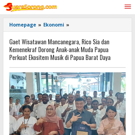
Lewati
ke
konten
Gaet
Homepage
»
Ekonomi
»
Wisatawan
Mancanegara,
Gaet Wisatawan Mancanegara, Rico Sia dan
Rico
Kemenekraf Dorong Anak-anak Muda Papua
Sia
Perkuat Ekositem Musik di Papua Barat Daya
dan
Kemenekraf
Dorong
Anak-
anak
Muda
Papua
Perkuat
Ekositem
Musik
di