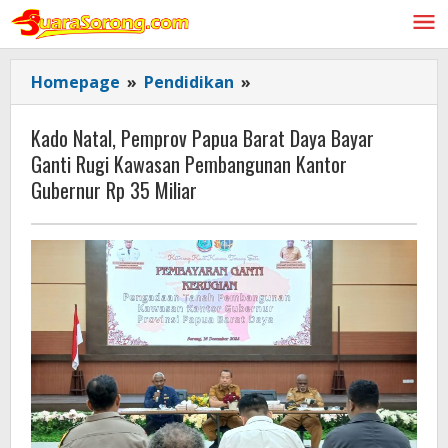
Lewati
ke
konten
Kado
Homepage
»
Pendidikan
»
Natal,
Pemprov
Kado Natal, Pemprov Papua Barat Daya Bayar
Papua
Ganti Rugi Kawasan Pembangunan Kantor
Barat
Gubernur Rp 35 Miliar
Daya
Bayar
Ganti
Rugi
Kawasan
Pembangunan
Kantor
Gubernur
Rp
35
Miliar