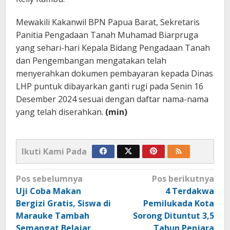
Mewakili Kakanwil BPN Papua Barat, Sekretaris
Panitia Pengadaan Tanah Muhamad Biarpruga
yang sehari-hari Kepala Bidang Pengadaan Tanah
dan Pengembangan mengatakan telah
menyerahkan dokumen pembayaran kepada Dinas
LHP puntuk dibayarkan ganti rugi pada Senin 16
Desember 2024 sesuai dengan daftar nama-nama
yang telah diserahkan.
(min)
Ikuti Kami Pada
Navigasi
Pos sebelumnya
Pos berikutnya
pos
Uji Coba Makan
4 Terdakwa
Bergizi Gratis, Siswa di
Pemilukada Kota
Marauke Tambah
Sorong Dituntut 3,5
Semangat Belajar
Tahun Penjara