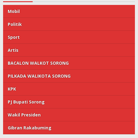
Mobil
Politik
Sport
Artis
BACALON WALKOT SORONG
PILKADA WALIKOTA SORONG
KPK
PJ Bupati Sorong
Wakil Presiden
Gibran Rakabuming