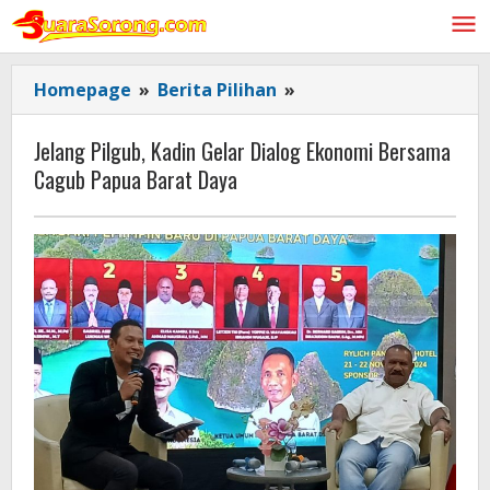
Lewati
ke
konten
Jelang
Homepage
»
Berita Pilihan
»
Pilgub,
Kadin
Jelang Pilgub, Kadin Gelar Dialog Ekonomi Bersama
Gelar
Cagub Papua Barat Daya
Dialog
Ekonomi
Bersama
Cagub
Papua
Barat
Daya