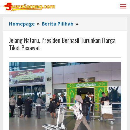
Lewati
ke
konten
Jelang
Homepage
»
Berita Pilihan
»
Nataru,
Presiden
Jelang Nataru, Presiden Berhasil Turunkan Harga
Berhasil
Tiket Pesawat
Turunkan
Harga
Tiket
Pesawat