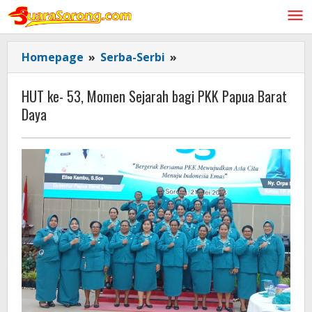
Lewati
ke
konten
HUT
Homepage
»
Serba-Serbi
»
ke-
53,
HUT ke- 53, Momen Sejarah bagi PKK Papua Barat
Momen
Daya
Sejarah
bagi
PKK
Papua
Barat
Daya