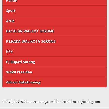
Politik
Sport
Artis
BACALON WALKOT SORONG
PILKADA WALIKOTA SORONG
KPK
PJ Bupati Sorong
Wakil Presiden
Gibran Rakabuming
Hak Cipta@2022 suarasorong.com dibuat oleh Soronghosting.com