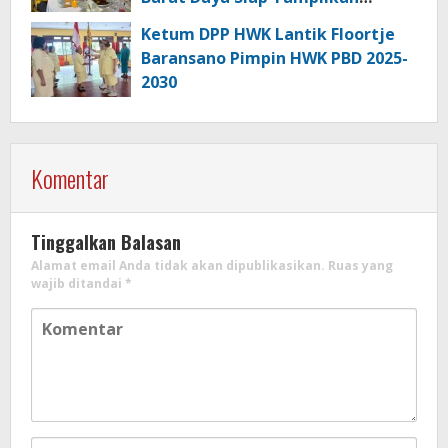
Generasi Qurani Terbaik
Ketum DPP HWK Lantik Floortje
Baransano Pimpin HWK PBD 2025-
2030
Komentar
Tinggalkan Balasan
Alamat email Anda tidak akan dipublikasikan.
Ruas yang
wajib ditandai
*