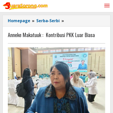
Lewati
ke
konten
Anneke
Homepage
»
Serba-Serbi
»
Makatuuk
:
Anneke Makatuuk : Kontribusi PKK Luar Biasa
Kontribusi
PKK
Luar
Biasa