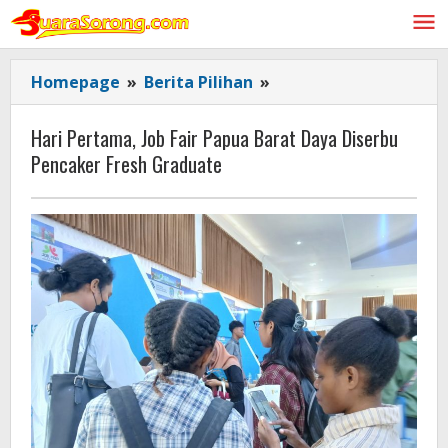
Lewati
ke
konten
Hari
Homepage
»
Berita Pilihan
»
Pertama,
Job
Hari Pertama, Job Fair Papua Barat Daya Diserbu
Fair
Pencaker Fresh Graduate
Papua
Barat
Daya
Diserbu
Pencaker
Fresh
Graduate