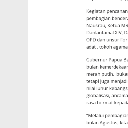
Kegiatan pencanan
pembagian bendera
Nausrau, Ketua MR
Danlantamal XIV, D
OPD dan unsur For
adat , tokoh agam
Gubernur Papua Ba
bulan kemerdekaan
merah putih, buka
tetapi juga menjad
nilai luhur kebang
globalisasi, ancama
rasa hormat kepada
“Melalui pembagia
bulan Agustus, ki