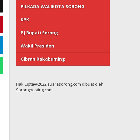
PILKADA WALIKOTA SORONG
KPK
PJ Bupati Sorong
Wakil Presiden
Gibran Rakabuming
Hak Cipta@2022 suarasorong.com dibuat oleh
Soronghosting.com