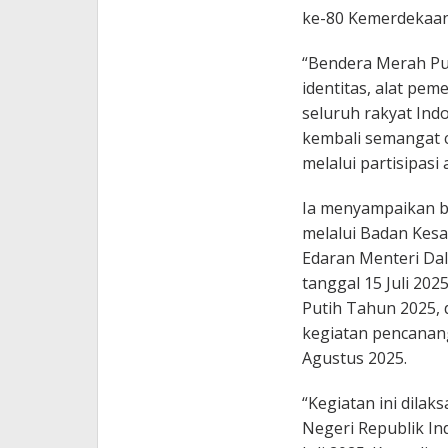
ke-80 Kemerdekaan
“Bendera Merah Put
identitas, alat pe
seluruh rakyat Ind
kembali semangat c
melalui partisipasi
Ia menyampaikan b
melalui Badan Kesa
Edaran Menteri Dal
tanggal 15 Juli 2
Putih Tahun 2025,
kegiatan pencanang
Agustus 2025.
“Kegiatan ini dila
Negeri Republik In