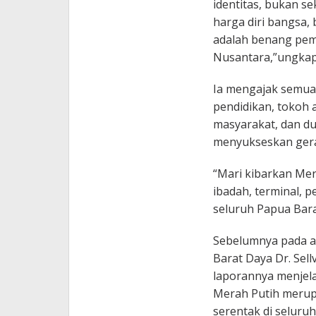
identitas, bukan s
harga diri bangsa,
adalah benang peme
Nusantara,”ungkap
Ia mengajak semua 
pendidikan, tokoh 
masyarakat, dan dun
menyukseskan gera
“Mari kibarkan Mer
ibadah, terminal, 
seluruh Papua Bara
Sebelumnya pada a
Barat Daya Dr. Sell
laporannya menjel
Merah Putih merupa
serentak di selur