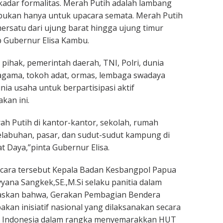
ekadar formalitas. Merah Putih adalah lambang
 bukan hanya untuk upacara semata. Merah Putih
rsatu dari ujung barat hingga ujung timur
 Gubernur Elisa Kambu.
pihak, pemerintah daerah, TNI, Polri, dunia
agama, tokoh adat, ormas, lembaga swadaya
ia usaha untuk berpartisipasi aktif
kan ini.
ah Putih di kantor-kantor, sekolah, rumah
pelabuhan, pasar, dan sudut-sudut kampung di
t Daya,”pinta Gubernur Elisa.
cara tersebut Kepala Badan Kesbangpol Papua
vyana Sangkek,SE.,M.Si selaku panitia dalam
askan bahwa, Gerakan Pembagian Bendera
kan inisiatif nasional yang dilaksanakan secara
uh Indonesia dalam rangka menyemarakkan HUT