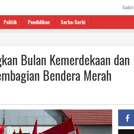
Sabt
Politik
Pendidikan
Serba-Serbi
n
kan Bulan Kemerdekaan dan
aan
embagian Bendera Merah
n