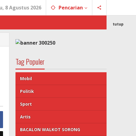
u, 8 Agustus 2026
Pencarian
tutup
Tag Populer
Mobil
Politik
Sport
Artis
BACALON WALKOT SORONG