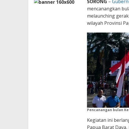
SORONG
–
Gubern
mencanangkan bula
melaunching gerak
wilayah Provinsi P
Pencanangan bulan K
Kegiatan ini berla
Papua Barat Daya, 