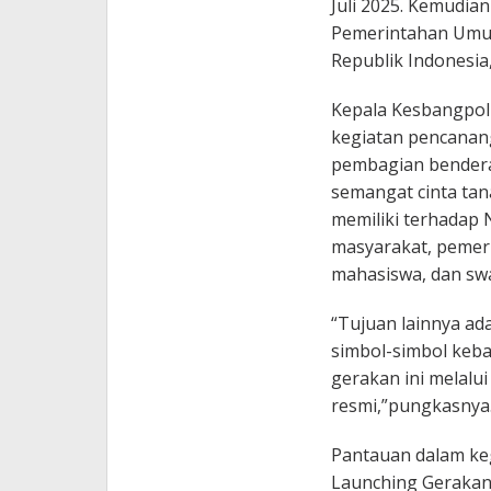
Juli 2025. Kemudian
Pemerintahan Umu
Republik Indonesia,
Kepala Kesbangpol
kegiatan pencanan
pembagian bendera
semangat cinta ta
memiliki terhadap N
masyarakat, pemerint
mahasiswa, dan swa
“Tujuan lainnya a
simbol-simbol keb
gerakan ini melalu
resmi,”pungkasnya
Pantauan dalam keg
Launching Geraka