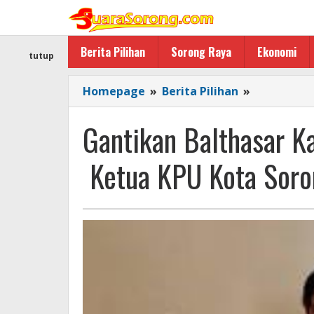
Lewati
ke
konten
Berita Pilihan
Sorong Raya
Ekonomi
tutup
Gantikan
Homepage
»
Berita Pilihan
»
Balthasar
Kambuaya
Gantikan Balthasar K
Hilman
Djafar
Ketua KPU Kota Soro
Jabat
Ketua
KPU
Kota
Sorong