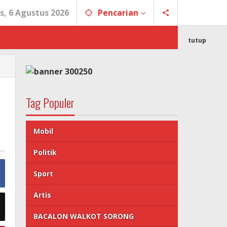
s, 6 Agustus 2026
Pencarian
tutup
Tag Populer
Mobil
Politik
Sport
Artis
BACALON WALKOT SORONG