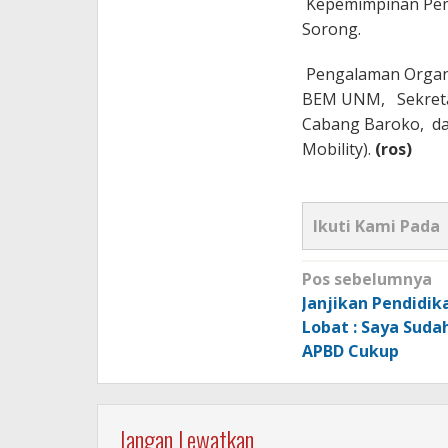
Kepemimpinan Pem
Sorong.
Pengalaman Organis
BEM UNM, Sekretar
Cabang Baroko, da
Mobility).
(ros)
Ikuti Kami Pada
Navigasi
Pos sebelumnya
pos
Janjikan Pendidika
Lobat : Saya Suda
APBD Cukup
Jangan Lewatkan