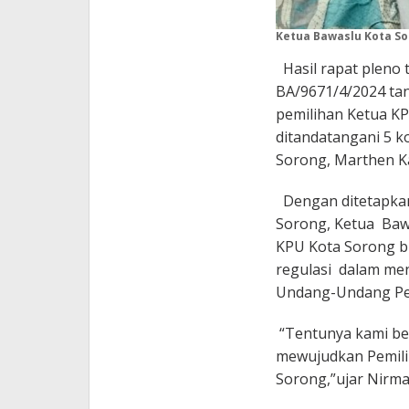
Ketua Bawaslu Kota Sor
Hasil rapat pleno 
BA/9671/4/2024 tan
pemilihan Ketua KP
ditandatangani 5 k
Sorong, Marthen 
Dengan ditetapkan
Sorong, Ketua Baw
KPU Kota Sorong bi
regulasi dalam men
Undang-Undang Pe
“Tentunya kami be
mewujudkan Pemili
Sorong,”ujar Nirma