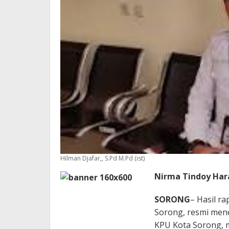
Hilman Djafar,, S.Pd M.Pd (ist)
Nirma Tindoy Hara
SORONG
– Hasil r
Sorong, resmi me
KPU Kota Sorong, 