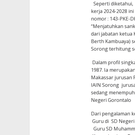
Seperti diketahui,
kerja 2024-2028 in
nomor : 143-PKE-DK
“Menjatuhkan sanks
dari jabatan ketua
Berth Kambuaya) s
Sorong terhitung s
Dalam profil singka
1987. Ia merupaka
Makassar jurusan P
IAIN Sorong jurusa
sedang menempuh p
Negeri Gorontalo
Dari pengalaman ke
Guru di SD Negeri
Guru SD Muhammad