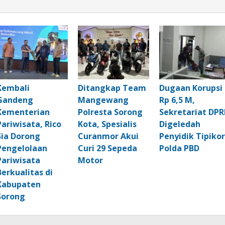
Kembali
Ditangkap Team
Dugaan Korupsi
Gandeng
Mangewang
Rp 6,5 M,
Kementerian
Polresta Sorong
Sekretariat DPR
Pariwisata, Rico
Kota, Spesialis
Digeledah
Sia Dorong
Curanmor Akui
Penyidik Tipikor
Pengelolaan
Curi 29 Sepeda
Polda PBD
Pariwisata
Motor
Berkualitas di
Kabupaten
Sorong