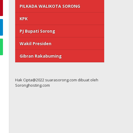
PILKADA WALIKOTA SORONG
KPK
PJ Bupati Sorong
Wakil Presiden
Gibran Rakabuming
Hak Cipta@2022 suarasorong.com dibuat oleh
Soronghosting.com