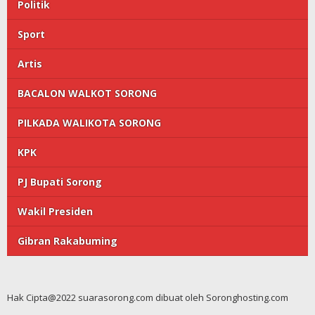
Politik
Sport
Artis
BACALON WALKOT SORONG
PILKADA WALIKOTA SORONG
KPK
PJ Bupati Sorong
Wakil Presiden
Gibran Rakabuming
Hak Cipta@2022 suarasorong.com dibuat oleh Soronghosting.com