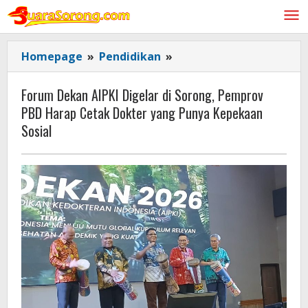
Lewati
ke
konten
Forum
Homepage
»
Pendidikan
»
Dekan
AIPKI
Forum Dekan AIPKI Digelar di Sorong, Pemprov
Digelar
PBD Harap Cetak Dokter yang Punya Kepekaan
di
Sosial
Sorong, Pemprov
PBD
Harap
Cetak
Dokter
yang
Punya
Kepekaan
Sosial