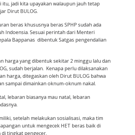
i itu, jadi kita upayakan walaupun jauh tetap
jar Dirut BULOG.
ran beras khususnya beras SPHP sudah ada
h Indoensia. Sesuai perintah dari Menteri
Kepala Bappanas dibentuk Satgas pengendalian
n harga yang dibentuk sekitar 2 minggu lalu dan
G, sudah berjalan. Kenapa perlu dilaksanakan
ian harga, ditegaskan oleh Dirut BULOG bahwa
ngan sampai dimainkan oknum-oknum nakal.
tal, lebaran biasanya mau natal, lebaran
ndasnya.
iliki, setelah melakukan sosialisasi, maka tim
 lapangan untuk mengecek HET beras baik di
 di tingkat pengecer.