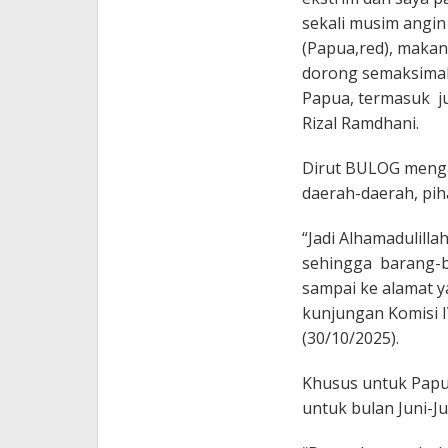
sekali musim angin 
(Papua,red), maka
dorong semaksimal 
Papua, termasuk j
Rizal Ramdhani.
Dirut BULOG menga
daerah-daerah, piha
“Jadi Alhamadulilla
sehingga barang-ba
sampai ke alamat y
kunjungan Komisi 
(30/10/2025).
Khusus untuk Papu
untuk bulan Juni-J