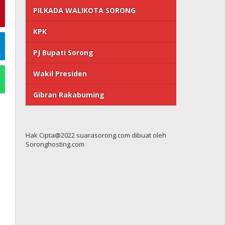
PILKADA WALIKOTA SORONG
KPK
PJ Bupati Sorong
Wakil Presiden
Gibran Rakabuming
Hak Cipta@2022 suarasorong.com dibuat oleh
Soronghosting.com