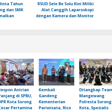
Minta Tahun
RSUD Sele Be Solu Kini Miliki
ong dan SMK
Alat Canggih Laparoskopi
imalkan
dengan Kamera dan Monitor
Respon Antrian
Kembali
Ditangkap Tea
Panjang di SPBU,
Gandeng
Mangewang
DPR Kota Sorong
Kementerian
Polresta Sorong
Cecar Pertamina
Pariwisata, Rico
Kota, Spesialis