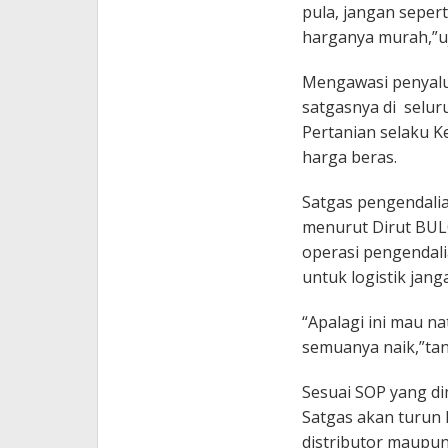
pula, jangan sepert
harganya murah,”u
Mengawasi penyalu
satgasnya di seluru
Pertanian selaku 
harga beras.
Satgas pengendalia
menurut Dirut BULO
operasi pengendal
untuk logistik ja
“Apalagi ini mau na
semuanya naik,”ta
Sesuai SOP yang dim
Satgas akan turun
distributor maupun