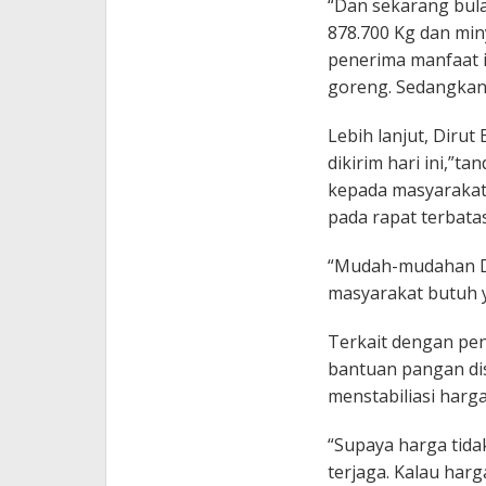
“Dan sekarang bul
878.700 Kg dan min
penerima manfaat i
goreng. Sedangkan
Lebih lanjut, Diru
dikirim hari ini,”
kepada masyarakat
pada rapat terbata
“Mudah-mudahan De
masyarakat butuh y
Terkait dengan pe
bantuan pangan di
menstabiliasi harg
“Supaya harga tida
terjaga. Kalau harg