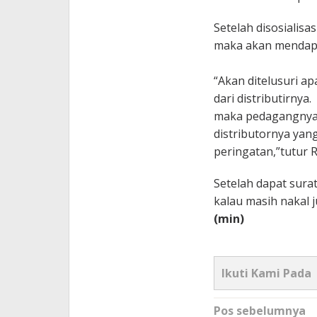
Setelah disosialis
maka akan mendapat
“Akan ditelusuri a
dari distributirny
maka pedagangnya y
distributornya yan
peringatan,”tutur Ri
Setelah dapat surat
kalau masih nakal j
(min)
Ikuti Kami Pada
Navigasi
Pos sebelumnya