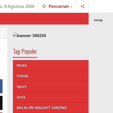
u, 8 Agustus 2026
Pencarian
tutup
Tag Populer
Mobil
Politik
Sport
Artis
BACALON WALKOT SORONG