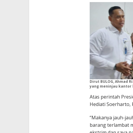
Dirut BULOG, Ahmad Ri
yang meninjau kantor 
Atas perintah Presi
Hediati Soerharto, 
“Makanya jauh-jauh
barang terlambat 
ekstrim dan saya p