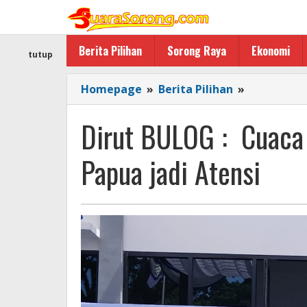
Lewati
ke
konten
Berita Pilihan
Sorong Raya
Ekonomi
tutup
Dirut
Homepage
»
Berita Pilihan
»
BULOG
:
Dirut BULOG : Cuaca 
Cuaca
Ekstrim,
Papua jadi Atensi
Kebutuhan
Logistik
Papua
jadi
Atensi