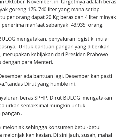
an Oktober-November, ini targetmya adalah beras
yak goreng 175. 740 liter yang mana setiap
tu per orang dapat 20 Kg beras dan 4 liter minyak
 penerima manfaat sebanyak 43.935 orang.
t BULOG mengatakan, penyaluran logistik, mulai
tandasnya. Untuk bantuan pangan yang diberikan
, merupakan kebijakan dari Presiden Prabowo
s dengan para Menteri.
sember ada bantuan lagi, Desember kan pasti
a,”tandas Dirut yang humble ini.
nyaluran beras SPHP, Dirut BULOG mengatakan
salurkan semaksimal mungkin untuk
a pangan .
k melonjak sehingga konsumen betul-betul
a melonjak kan kasian. Di sini jauh, susah, mahal