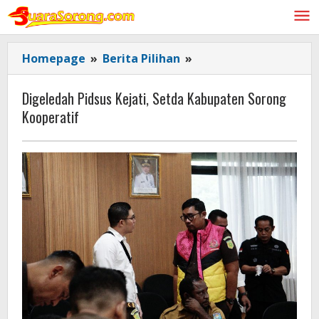
Lewati
ke
konten
Digeledah
Homepage
»
Berita Pilihan
»
Pidsus
Kejati,
Digeledah Pidsus Kejati, Setda Kabupaten Sorong
Setda
Kooperatif
Kabupaten
Sorong
Kooperatif