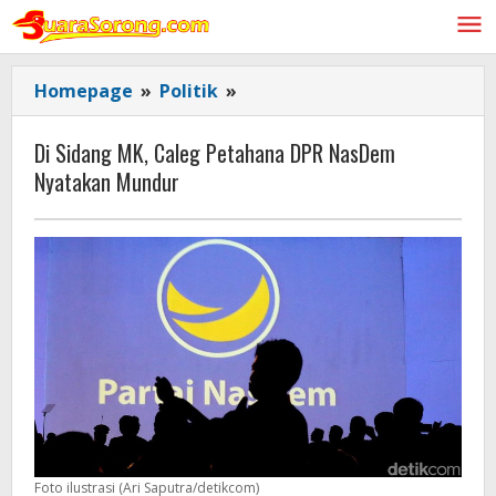
Lewati
ke
konten
Di
Homepage
»
Politik
»
Sidang
MK,
Di Sidang MK, Caleg Petahana DPR NasDem
Caleg
Nyatakan Mundur
Petahana
DPR
NasDem
Nyatakan
Mundur
Foto ilustrasi (Ari Saputra/detikcom)