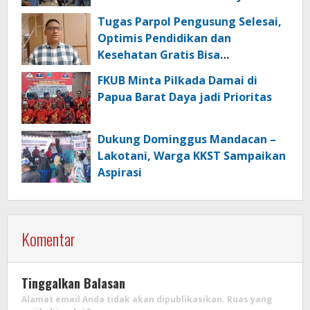
untuk Nelayan di Raja Ampat
Tugas Parpol Pengusung Selesai,
Optimis Pendidikan dan
Kesehatan Gratis Bisa
Direalisasikan
FKUB Minta Pilkada Damai di
Papua Barat Daya jadi Prioritas
Dukung Dominggus Mandacan –
Lakotani, Warga KKST Sampaikan
Aspirasi
Komentar
Tinggalkan Balasan
Alamat email Anda tidak akan dipublikasikan.
Ruas yang