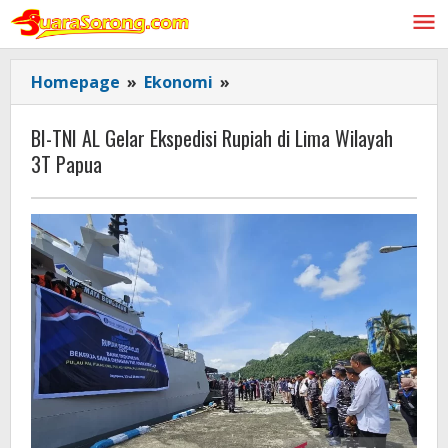
Lewati
ke
konten
BI-
Homepage
»
Ekonomi
»
TNI
AL
BI-TNI AL Gelar Ekspedisi Rupiah di Lima Wilayah
Gelar
3T Papua
Ekspedisi
Rupiah
di
Lima
Wilayah
3T
Papua