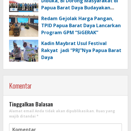
Dibuka, BI Dorong Masyarakat di
Papua Barat Daya Budayakan
Transaksi Digital
Redam Gejolak Harga Pangan,
TPID Papua Barat Daya Lancarkan
Program GPM “SiGERAK”
Kadin Maybrat Usul Festival
Rakyat jadi “PRJ”Nya Papua Barat
Daya
Komentar
Tinggalkan Balasan
Alamat email Anda tidak akan dipublikasikan.
Ruas yang
wajib ditandai
*