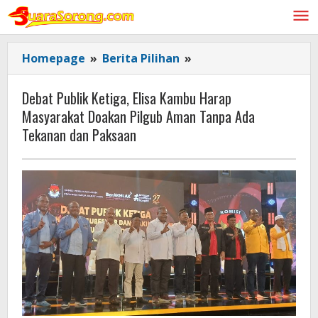
Lewati
ke
konten
Debat
Homepage
»
Berita Pilihan
»
Publik
Ketiga,
Debat Publik Ketiga, Elisa Kambu Harap
Elisa
Masyarakat Doakan Pilgub Aman Tanpa Ada
Kambu
Tekanan dan Paksaan
Harap
Masyarakat
Doakan
Pilgub
Aman
Tanpa
Ada
Tekanan
dan
Paksaan