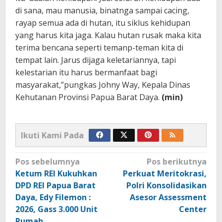
di sana, mau manusia, binatnga sampai cacing,
rayap semua ada di hutan, itu siklus kehidupan
yang harus kita jaga. Kalau hutan rusak maka kita
terima bencana seperti temanp-teman kita di
tempat lain. Jarus dijaga keletariannya, tapi
kelestarian itu harus bermanfaat bagi
masyarakat,”pungkas Johny Way, Kepala Dinas
Kehutanan Provinsi Papua Barat Daya.
(min)
Ikuti Kami Pada
Navigasi
Pos sebelumnya
Pos berikutnya
pos
Ketum REI Kukuhkan
Perkuat Meritokrasi,
DPD REI Papua Barat
Polri Konsolidasikan
Daya, Edy Filemon :
Asesor Assessment
2026, Gass 3.000 Unit
Center
Rumah