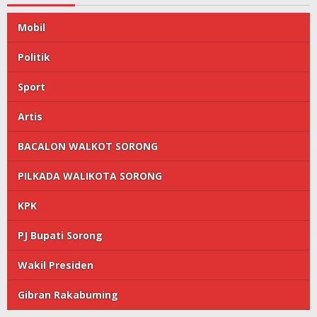
Mobil
Politik
Sport
Artis
BACALON WALKOT SORONG
PILKADA WALIKOTA SORONG
KPK
PJ Bupati Sorong
Wakil Presiden
Gibran Rakabuming