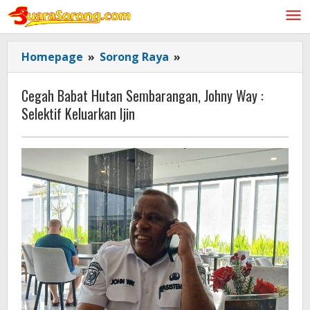
Lewati
ke
konten
Cegah
Homepage
»
Sorong Raya
»
Babat
Hutan
Cegah Babat Hutan Sembarangan, Johny Way :
Sembarangan,
Selektif Keluarkan Ijin
Johny
Way
:
Selektif
Keluarkan
Ijin