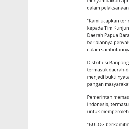
menyampaikan apres
dalam pelaksanaan 
“Kami ucapkan teri
kepada Tim Kunjung
Daerah Papua Bara
berjalannya penyal
dalam sambutanny
Distribusi Banpan
termasuk daerah-dae
menjadi bukti nya
pangan masyarakat 
Pemerintah memast
Indonesia, termasu
untuk memperoleh p
“BULOG berkomitme