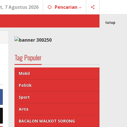
t, 7 Agustus 2026
Pencarian
tutup
Tag Populer
Mobil
Politik
Sport
Artis
BACALON WALKOT SORONG