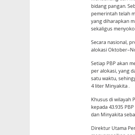
bidang pangan. Seb
pemerintah telah 
yang diharapkan 
sekaligus menyoko
Secara nasional, 
alokasi Oktober–No
Setiap PBP akan me
per alokasi, yang d
satu waktu, sehing
4 liter Minyakita .
Khusus di wilayah 
kepada 43.935 PBP 
dan Minyakita seban
Direktur Utama Pe