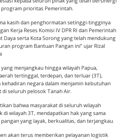
iasi kepada seluruh pihak yang telah bersinergi
program prioritas Pemerintah.
ma kasih dan penghormatan setinggi-tingginya
an Kerja Reses Komisi IV DPR RI dan Pemerintah
t Daya serta Kota Sorong yang telah mendukung
uran program Bantuan Pangan ini” ujar Rizal
a
g yang menjangkau hingga wilayah Papua,
rah tertinggal, terdepan, dan terluar (3T),
ta kehadiran negara dalam menjamin kebutuhan
di seluruh pelosok Tanah Air.
ikan bahwa masyarakat di seluruh wilayah
k di wilayah 3T, mendapatkan hak yang sama
angan yang layak, berkualitas, dan terjangkau.
n akan terus memberikan pelayanan logistik