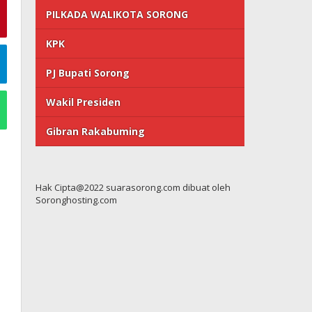
PILKADA WALIKOTA SORONG
KPK
PJ Bupati Sorong
Wakil Presiden
Gibran Rakabuming
Hak Cipta@2022 suarasorong.com dibuat oleh
Soronghosting.com