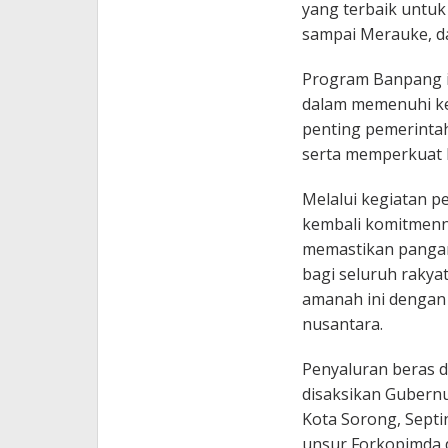
yang terbaik untuk
sampai Merauke, da
Program Banpang i
dalam memenuhi ke
penting pemerintah
serta memperkuat 
Melalui kegiatan p
kembali komitmenny
memastikan pangan 
bagi seluruh rakya
amanah ini dengan 
nusantara.
Penyaluran beras d
disaksikan Gubernu
Kota Sorong, Septi
unsur Forkopimda d