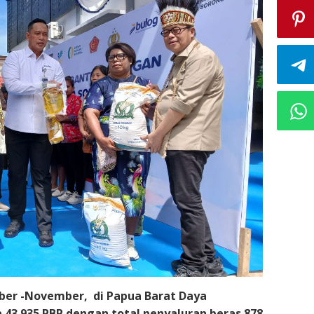
ober -November, di Papua Barat Daya
 43.935 PBP dengan total penyaluran beras 878