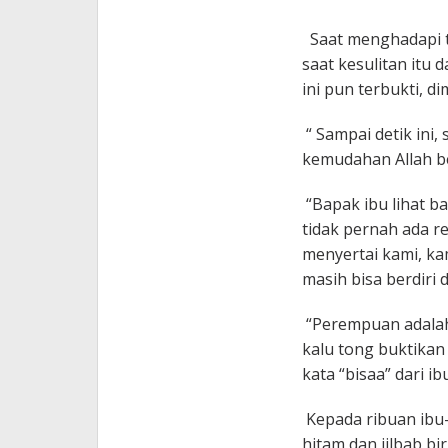
Saat menghadapi t
saat kesulitan itu
ini pun terbukti, di
“ Sampai detik ini,
kemudahan Allah be
“Bapak ibu lihat b
tidak pernah ada re
menyertai kami, ka
masih bisa berdiri d
“Perempuan adalah 
kalu tong buktikan 
kata “bisaa” dari ib
Kepada ribuan ibu
hitam dan jilbab b