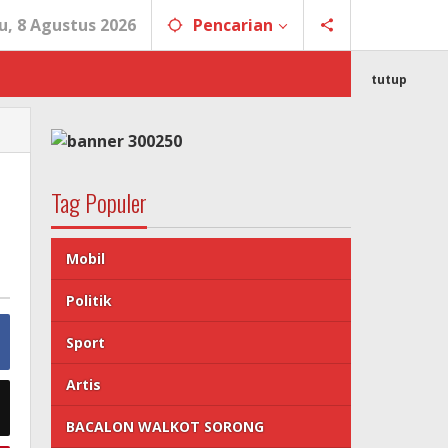
u, 8 Agustus 2026
Pencarian
tutup
Tag Populer
Mobil
Politik
Sport
Artis
BACALON WALKOT SORONG