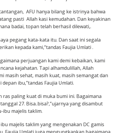
antangan, AFU hanya bilang ke istrinya bahwa
 datang pasti Allah kasi kemudahan. Dan keyakinan
mana badai, topan telah berhasil dilewati,.
 saya pegang kata-kata itu. Dan saat ini segala
rikan kepada kami,”tandas Faujia Umlati .
agaimana perjuangan kami demi kebaikan, kami
ncana kejahatan. Tapi alhamdulillah, Allah
mi masih sehat, masih kuat, masih semangat dan
i depan ibu,”tandas Faujia Umlati.
ras paling kuat di muka bumi ini. Bagaimana
tanggal 27. Bisa..bisa?,”ujarnya yang disambut
u-ibu majelis taklim.
-ibu majelis taklim yang mengenakan DC gamis
iru, Faujia Umlati juga mengungkapkan bagaimana