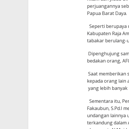
perjuangannya seb
Papua Barat Daya.
Seperti berupaya u
Kabupaten Raja A
tabakar berulang-u
Dipenghujung samb
bedakan orang, AFU
Saat memberikan se
kepada orang lain 
yang lebih banyak l
Sementara itu, Pe
Fakaubun, S.Pd.I m
undangan lainnya 
terkandung dalam A