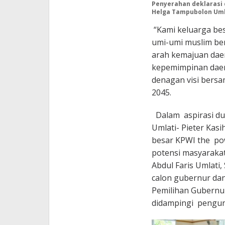
Penyerahan deklarasi 
Helga Tampubolon Umla
“Kami keluarga bes
umi-umi muslim be
arah kemajuan dae
kepemimpinan daera
denagan visi bers
2045.
Dalam aspirasi du
Umlati- Pieter Kas
besar KPWI the po
potensi masyaraka
Abdul Faris Umlati,
calon gubernur dan
Pemilihan Gubernur
didampingi pengur