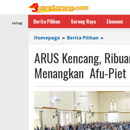
Lewati
ke
konten
Berita Pilihan
Sorong Raya
Ekonomi
tutup
ARUS
Homepage
»
Berita Pilihan
»
Kencang,
Ribuan
ARUS Kencang, Ribuan
Ibu-
Ibu
Menangkan Afu-Piet
Majelis
Taklim
Siap
Menangka
Afu-
Piet