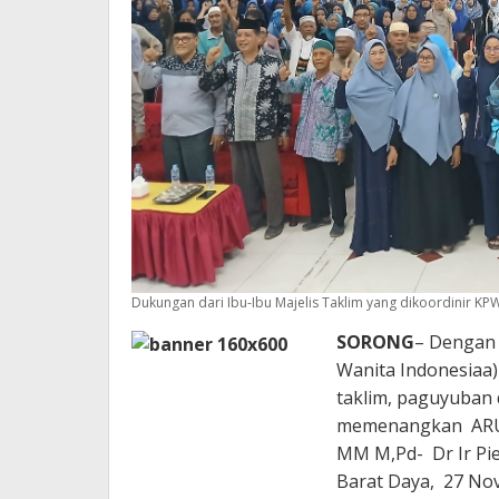
Dukungan dari Ibu-Ibu Majelis Taklim yang dikoordinir KP
SORONG
– Dengan 
Wanita Indonesiaa) 
taklim, paguyuban
memenangkan ARUS, 
MM M,Pd- Dr Ir Pi
Barat Daya, 27 No