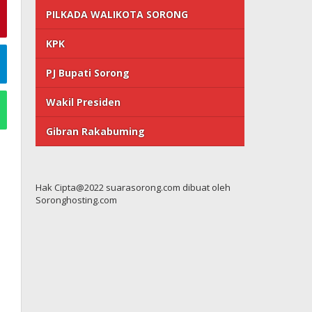
PILKADA WALIKOTA SORONG
KPK
PJ Bupati Sorong
Wakil Presiden
Gibran Rakabuming
Hak Cipta@2022 suarasorong.com dibuat oleh
Soronghosting.com