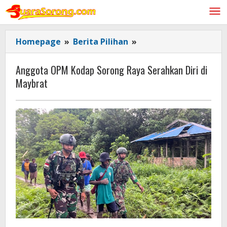
Lewati
ke
konten
Anggota
Homepage
»
Berita Pilihan
»
OPM
Kodap
Anggota OPM Kodap Sorong Raya Serahkan Diri di
Sorong
Maybrat
Raya
Serahkan
Diri
di
Maybrat