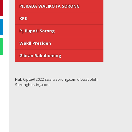
PILKADA WALIKOTA SORONG
KPK
PJ Bupati Sorong
Wakil Presiden
Gibran Rakabuming
Hak Cipta@2022 suarasorong.com dibuat oleh
Soronghosting.com