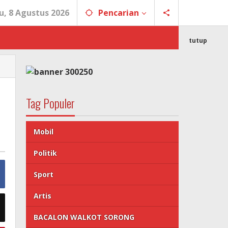
u, 8 Agustus 2026
Pencarian
tutup
Tag Populer
Mobil
Politik
Sport
Artis
BACALON WALKOT SORONG