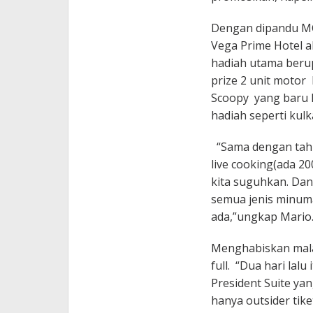
Dengan dipandu MC
Vega Prime Hotel 
hadiah utama berup
prize 2 unit motor
Scoopy yang baru k
hadiah seperti kulk
“Sama dengan tah
live cooking(ada 20
kita suguhkan. Dan 
semua jenis minuma
ada,”ungkap Mario
Menghabiskan mala
full. “Dua hari lal
President Suite yan
hanya outsider tiket