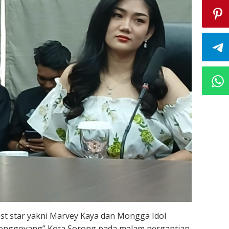
st star yakni Marvey Kaya dan Mongga Idol
menggoyang” Kota Sorong pada malam pergantian