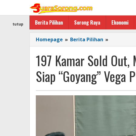
Lewati
ke
konten
Berita Pilihan
Sorong Raya
Ekonomi
tutup
197
Homepage
»
Berita Pilihan
»
Kamar
Sold
197 Kamar Sold Out, 
Out,
Mongga
Siap “Goyang” Vega P
Idol
dan
Marvey
Kaya
Siap
“Goyang”
Vega
Prime
Hotel