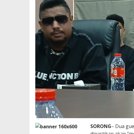
SORONG
– Dua gue
dipastikan akan “