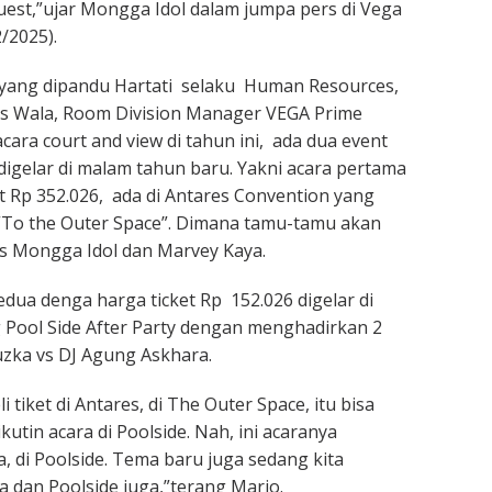
uest,”ujar Mongga Idol dalam jumpa pers di Vega
2/2025).
yang dipandu Hartati selaku Human Resources,
es Wala, Room Division Manager VEGA Prime
ara court and view di tahun ini, ada dua event
digelar di malam tahun baru. Yakni acara pertama
t Rp 352.026, ada di Antares Convention yang
o the Outer Space”. Dimana tamu-tamu akan
is Mongga Idol dan Marvey Kaya.
dua denga harga ticket Rp 152.026 digelar di
Pool Side After Party dengan menghadirkan 2
uzka vs DJ Agung Askhara.
i tiket di Antares, di The Outer Space, itu bisa
kutin acara di Poolside. Nah, ini acaranya
a, di Poolside. Tema baru juga sedang kita
a dan Poolside juga,”terang Mario.