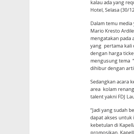
kalau ada yang req
Hotel, Selasa (30/1
Dalam temu media 
Mario Kresto Ardil
mengatakan pada ac
yang pertama kali 
dengan harga ticke
mengusung tema “T
dihibur dengan art
Sedangkan acara ke
area kolam renang 
talent yakni FDJ La
“Jadi yang sudah bel
dapat akses untuk i
kebetulan di Kapell
promosikan, Kapell