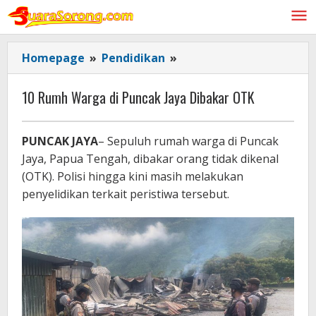
Lewati
ke
konten
10
Homepage
»
Pendidikan
»
Rumh
Warga
10 Rumh Warga di Puncak Jaya Dibakar OTK
di
Puncak
PUNCAK JAYA
– Sepuluh rumah warga di Puncak
Jaya
Jaya, Papua Tengah, dibakar orang tidak dikenal
Dibakar
OTK
(OTK). Polisi hingga kini masih melakukan
penyelidikan terkait peristiwa tersebut.