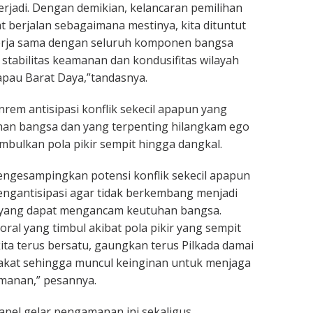
erjadi. Dengan demikian, kelancaran pemilihan
t berjalan sebagaimana mestinya, kita dituntut
rja sama dengan seluruh komponen bangsa
tabilitas keamanan dan kondusifitas wilayah
pau Barat Daya,”tandasnya.
nrem antisipasi konflik sekecil apapun yang
n bangsa dan yang terpenting hilangkam ego
mbulkan pola pikir sempit hingga dangkal.
mengesampingkan potensi konflik sekecil apapun
ngantisipasi agar tidak berkembang menjadi
r yang dapat mengancam keutuhan bangsa.
ral yang timbul akibat pola pikir yang sempit
kita terus bersatu, gaungkan terus Pilkada damai
akat sehingga muncul keinginan untuk menjaga
manan,” pesannya.
el gelar pengamanan ini sekaligus