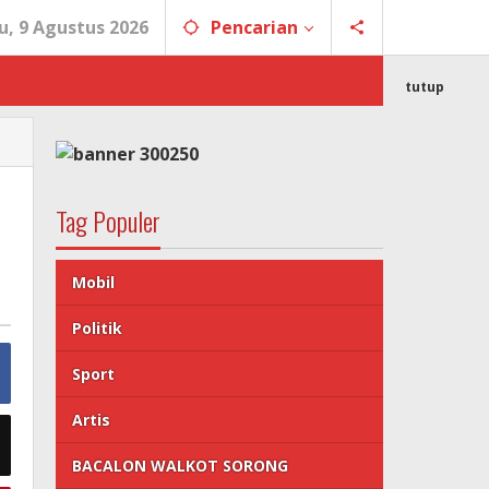
, 9 Agustus 2026
Pencarian
tutup
Tag Populer
Mobil
Politik
Sport
Artis
BACALON WALKOT SORONG