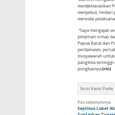
mendeklarasikan Pi
menyebut, hindari 
menodai pelaksanaa
“Saya mengajak sel
pimpinan ormas dan
Papua Barat dan P
perdamaian, persa
musyawarah untuk
panglima tertinggi
pungkasnya.
(rin)
Ikuti Kami Pada
Navigasi
Pos sebelumnya
pos
Septinus Lobat A
Tuntaskan Tugas