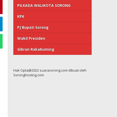
PILKADA WALIKOTA SORONG
KPK
PJ Bupati Sorong
Wakil Presiden
Gibran Rakabuming
Hak Cipta@2022 suarasorong.com dibuat oleh
Soronghosting.com