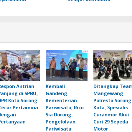
Respon Antrian
Kembali
Ditangkap Tea
Panjang di SPBU,
Gandeng
Mangewang
DPR Kota Sorong
Kementerian
Polresta Sorong
Cecar Pertamina
Pariwisata, Rico
Kota, Spesialis
dengan
Sia Dorong
Curanmor Akui
Pertanyaan
Pengelolaan
Curi 29 Sepeda
Pariwisata
Motor