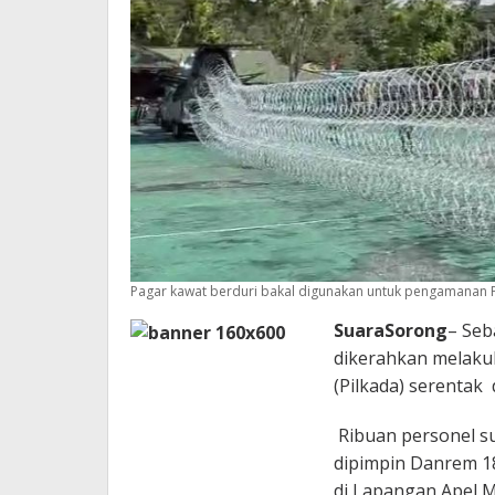
Pagar kawat berduri bakal digunakan untuk pengamanan Pi
SuaraSorong
– Seb
dikerahkan melaku
(Pilkada) serentak
Ribuan personel su
dipimpin Danrem 18
di Lapangan Apel M