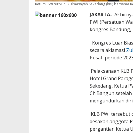
Ketum PWI terpilih, Zulmasnyah Sekedang (kiri) bersama K
JAKARTA-
Akhirnya
PWI (Persatuan War
kongres Bandung, 
Kongres Luar Biasa
secara aklamasi
Zu
Pusat, periode 2023
Pelaksanaan KLB P
Hotel Grand Parago
Sekedang, Ketua P
Ch.Bangun setelah 
mengundurkan diri
KLB PWI tersebut 
desakan anggota P
pergantian Ketua 