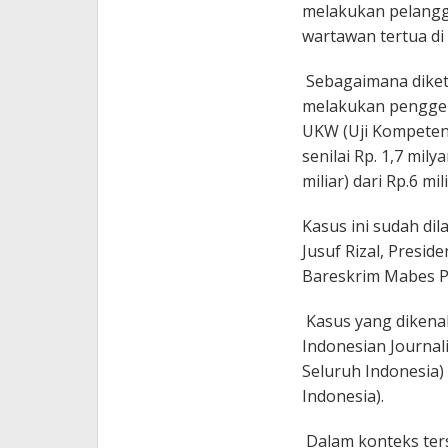
melakukan pelangg
wartawan tertua di 
Sebagaimana diket
melakukan penggel
UKW (Uji Kompeten
senilai Rp. 1,7 mi
miliar) dari Rp.6 mili
Kasus ini sudah di
Jusuf Rizal, Presi
Bareskrim Mabes Po
Kasus yang dikenal
Indonesian Journa
Seluruh Indonesia
Indonesia).
Dalam konteks ter