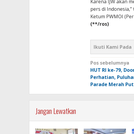
Karena IJW akan me
pers di Indonesia,”
Ketum PWMOI (Perk
(**/ros)
Ikuti Kami Pada
Navigasi
Pos sebelumnya
pos
HUT RI ke-79, Doo
Perhatian, Puluh
Parade Merah Put
Jangan Lewatkan