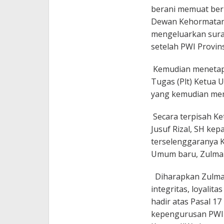
berani memuat beri
Dewan Kehormatan 
mengeluarkan sura
setelah PWI Provin
Kemudian menetap
Tugas (Plt) Ketua
yang kemudian memi
Secara terpisah Ke
Jusuf Rizal, SH ke
terselenggaranya K
Umum baru, Zulma
Diharapkan Zulman
integritas, loyalita
hadir atas Pasal 
kepengurusan PWI P