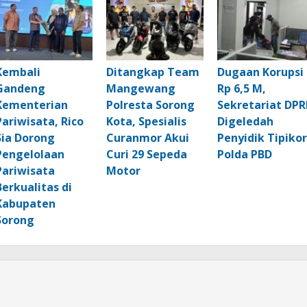
Kembali
Ditangkap Team
Dugaan Korupsi
Gandeng
Mangewang
Rp 6,5 M,
Kementerian
Polresta Sorong
Sekretariat DPR
Pariwisata, Rico
Kota, Spesialis
Digeledah
Sia Dorong
Curanmor Akui
Penyidik Tipikor
Pengelolaan
Curi 29 Sepeda
Polda PBD
Pariwisata
Motor
Berkualitas di
Kabupaten
Sorong