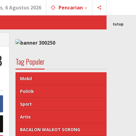
s, 6 Agustus 2026
Pencarian
tutup
B
Tag Populer
Mobil
Politik
Sport
Artis
BACALON WALKOT SORONG