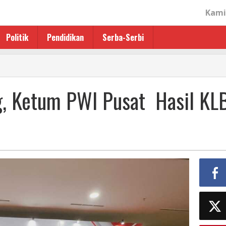
Kami
Politik
Pendidikan
Serba-Serbi
h
, Ketum PWI Pusat Hasil KL