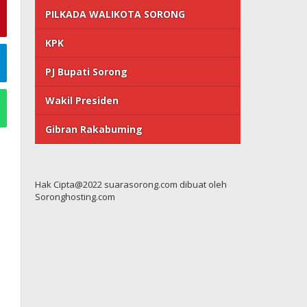
PILKADA WALIKOTA SORONG
KPK
PJ Bupati Sorong
Wakil Presiden
Gibran Rakabuming
Hak Cipta@2022 suarasorong.com dibuat oleh
Soronghosting.com