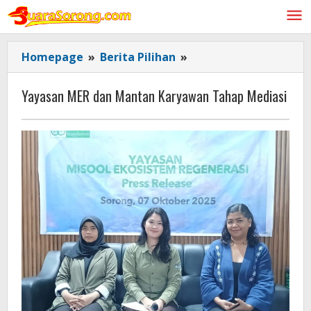
Lewati
ke
konten
Yayasan
Homepage
»
Berita Pilihan
»
MER
dan
Yayasan MER dan Mantan Karyawan Tahap Mediasi
Mantan
Karyawan
Tahap
Mediasi