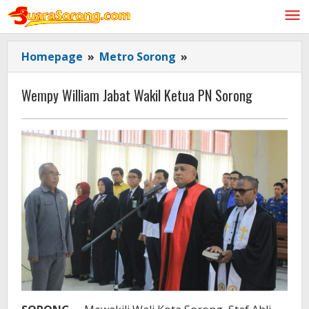
Lewati
ke
konten
Wempy
Homepage
»
Metro Sorong
»
William
Jabat
Wempy William Jabat Wakil Ketua PN Sorong
Wakil
Ketua
PN
Sorong