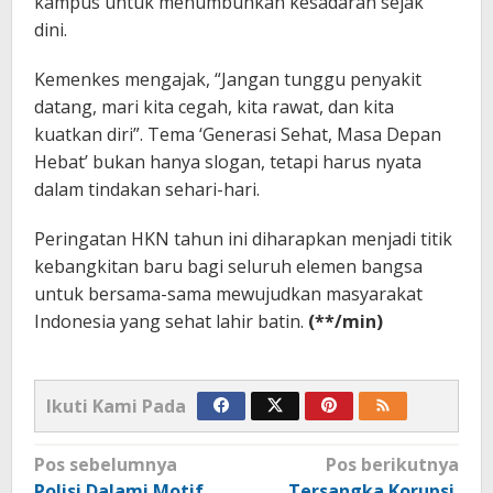
kampus untuk menumbuhkan kesadaran sejak
dini.
Kemenkes mengajak, “Jangan tunggu penyakit
datang, mari kita cegah, kita rawat, dan kita
kuatkan diri”. Tema ‘Generasi Sehat, Masa Depan
Hebat’ bukan hanya slogan, tetapi harus nyata
dalam tindakan sehari-hari.
Peringatan HKN tahun ini diharapkan menjadi titik
kebangkitan baru bagi seluruh elemen bangsa
untuk bersama-sama mewujudkan masyarakat
Indonesia yang sehat lahir batin.
(**/min)
Ikuti Kami Pada
Navigasi
Pos sebelumnya
Pos berikutnya
pos
Polisi Dalami Motif
Tersangka Korupsi