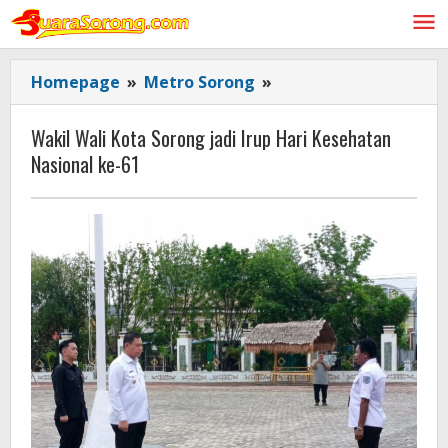
Lewati
ke
konten
Wakil
Homepage
»
Metro Sorong
»
Wali
Kota
Wakil Wali Kota Sorong jadi Irup Hari Kesehatan
Sorong
Nasional ke-61
jadi
Irup
Hari
Kesehatan
Nasional
ke-
61