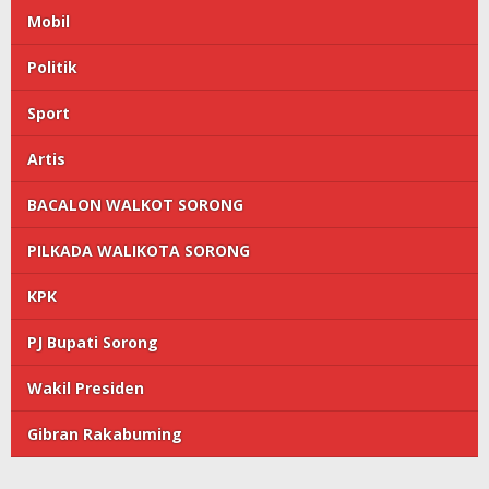
Mobil
Politik
Sport
Artis
BACALON WALKOT SORONG
PILKADA WALIKOTA SORONG
KPK
PJ Bupati Sorong
Wakil Presiden
Gibran Rakabuming