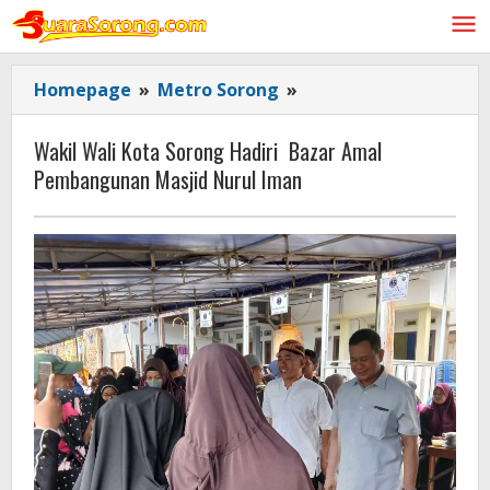
Lewati
ke
konten
Wakil
Homepage
»
Metro Sorong
»
Wali
Kota
Wakil Wali Kota Sorong Hadiri Bazar Amal
Sorong
Pembangunan Masjid Nurul Iman
Hadiri
Bazar
Amal
Pembangunan
Masjid
Nurul
Iman