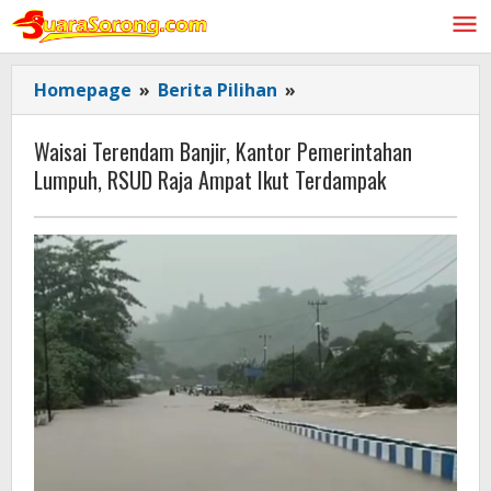
Lewati
ke
konten
Waisai
Homepage
»
Berita Pilihan
»
Terendam
Banjir, Kantor
Waisai Terendam Banjir, Kantor Pemerintahan
Pemerintahan
Lumpuh, RSUD Raja Ampat Ikut Terdampak
Lumpuh,
RSUD
Raja
Ampat
Ikut
Terdampak