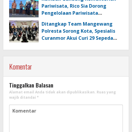
Pariwisata, Rico Sia Dorong
Pengelolaan Pariwisata
Berkualitas di Kabupaten Sorong
Ditangkap Team Mangewang
Polresta Sorong Kota, Spesialis
Curanmor Akui Curi 29 Sepeda
Motor
Komentar
Tinggalkan Balasan
Alamat email Anda tidak akan dipublikasikan.
Ruas yang
wajib ditandai
*