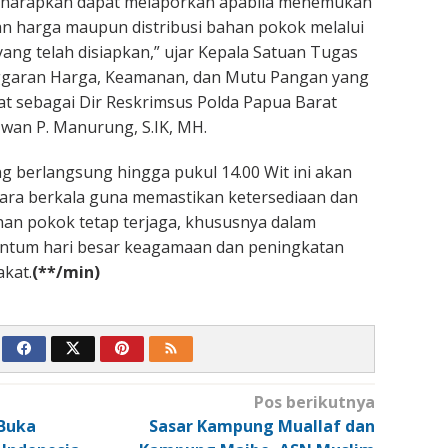
iharapkan dapat melaporkan apabila menemukan
an harga maupun distribusi bahan pokok melalui
ng telah disiapkan,” ujar Kepala Satuan Tugas
ggaran Harga, Keamanan, dan Mutu Pangan yang
at sebagai Dir Reskrimsus Polda Papua Barat
Iwan P. Manurung, S.IK, MH.
ng berlangsung hingga pukul 14.00 Wit ini akan
cara berkala guna memastikan ketersediaan dan
ahan pokok tetap terjaga, khususnya dalam
tum hari besar keagamaan dan peningkatan
kat.
(**/min)
Pos berikutnya
 Buka
Sasar Kampung Muallaf dan