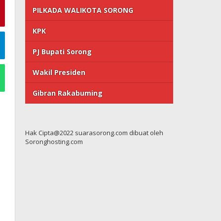
PILKADA WALIKOTA SORONG
KPK
PJ Bupati Sorong
Wakil Presiden
Gibran Rakabuming
Hak Cipta@2022 suarasorong.com dibuat oleh
Soronghosting.com