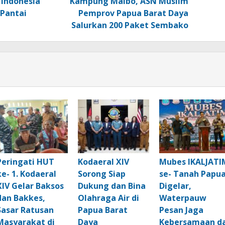
 Indonesia
Kampung Maibo, ASN Muslim
 Pantai
Pemprov Papua Barat Daya
Salurkan 200 Paket Sembako
Peringati HUT
Kodaeral XIV
Mubes IKALJATI
ke- 1. Kodaeral
Sorong Siap
se- Tanah Papu
XIV Gelar Baksos
Dukung dan Bina
Digelar,
dan Bakkes,
Olahraga Air di
Waterpauw
Sasar Ratusan
Papua Barat
Pesan Jaga
Masyarakat di
Daya
Kebersamaan d