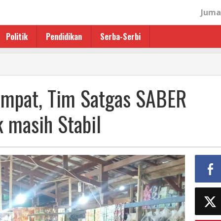
Juma
Politik
Pendidikan
Serba-Serbi
 Ampat, Tim Satgas SABER
 masih Stabil