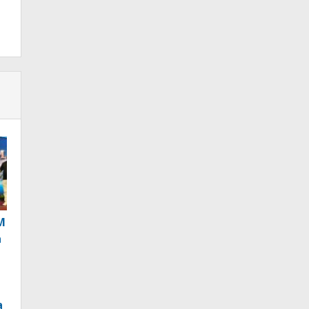
M
a
a