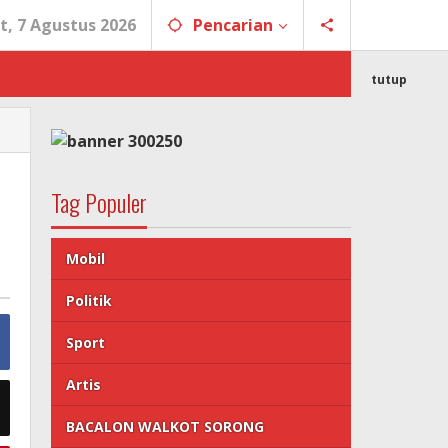
t, 7 Agustus 2026
Pencarian
tutup
Tag Populer
Mobil
Politik
Sport
Artis
BACALON WALKOT SORONG