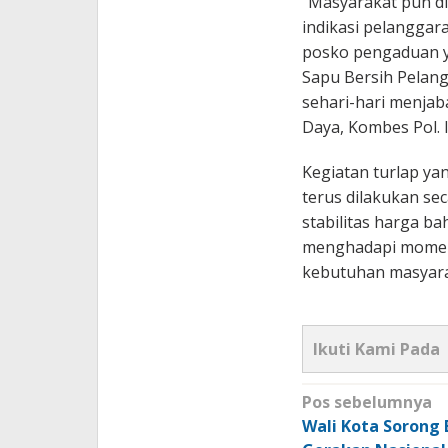
“Masyarakat pun d
indikasi pelanggar
posko pengaduan ya
Sapu Bersih Pelan
sehari-hari menjab
Daya, Kombes Pol. 
Kegiatan turlap ya
terus dilakukan se
stabilitas harga b
menghadapi momen
kebutuhan masyara
Ikuti Kami Pada
Navigasi
Pos sebelumnya
pos
Wali Kota Sorong