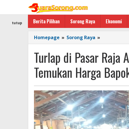
Lewati
ke
konten
Berita Pilihan
Sorong Raya
Ekonomi
tutup
Turlap
Homepage
»
Sorong Raya
»
di
Pasar
Turlap di Pasar Raja
Raja
Ampat,
Temukan Harga Bapok
Tim
Satgas
SABER
Temukan
Harga
Bapok
masih
Stabil