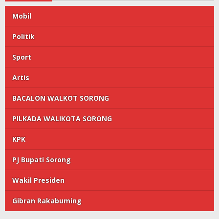
Mobil
Politik
Sport
Artis
BACALON WALKOT SORONG
PILKADA WALIKOTA SORONG
KPK
PJ Bupati Sorong
Wakil Presiden
Gibran Rakabuming