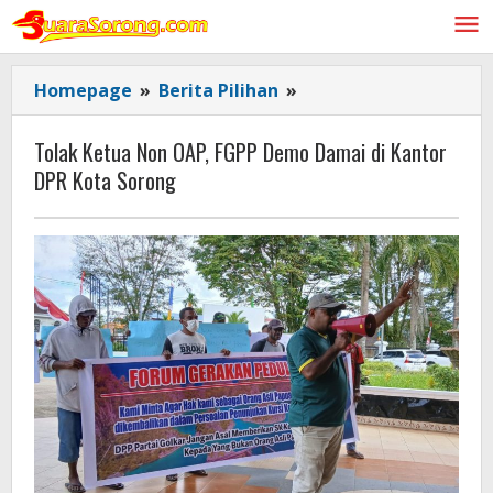
Lewati
ke
konten
Tolak
Homepage
»
Berita Pilihan
»
Ketua
Non
Tolak Ketua Non OAP, FGPP Demo Damai di Kantor
OAP,
DPR Kota Sorong
FGPP
Demo
Damai
di
Kantor
DPR
Kota
Sorong