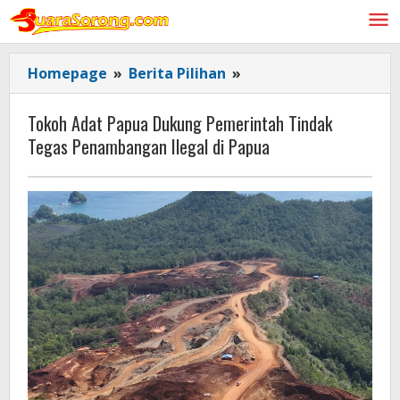
Lewati
ke
konten
Tokoh
Homepage
»
Berita Pilihan
»
Adat
Papua
Tokoh Adat Papua Dukung Pemerintah Tindak
Dukung
Tegas Penambangan Ilegal di Papua
Pemerintah
Tindak
Tegas
Penambangan
Ilegal
di
Papua