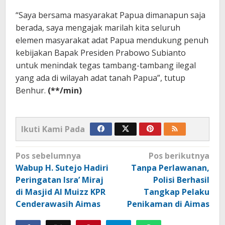
“Saya bersama masyarakat Papua dimanapun saja
berada, saya mengajak marilah kita seluruh
elemen masyarakat adat Papua mendukung penuh
kebijakan Bapak Presiden Prabowo Subianto
untuk menindak tegas tambang-tambang ilegal
yang ada di wilayah adat tanah Papua”, tutup
Benhur.
(**/min)
Ikuti Kami Pada
Navigasi
Pos sebelumnya
Pos berikutnya
pos
Wabup H. Sutejo Hadiri
Tanpa Perlawanan,
Peringatan Isra’ Miraj
Polisi Berhasil
di Masjid Al Muizz KPR
Tangkap Pelaku
Cenderawasih Aimas
Penikaman di Aimas