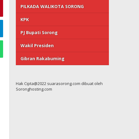
PILKADA WALIKOTA SORONG
KPK
PJ Bupati Sorong
Wakil Presiden
Gibran Rakabuming
Hak Cipta@2022 suarasorong.com dibuat oleh
Soronghosting.com