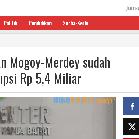
Juma
Politik
Pendidikan
Serba-Serbi
lan Mogoy-Merdey sudah
psi Rp 5,4 Miliar
n