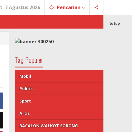
t, 7 Agustus 2026
Pencarian
tutup
Tag Populer
Mobil
Politik
Sport
Artis
BACALON WALKOT SORONG