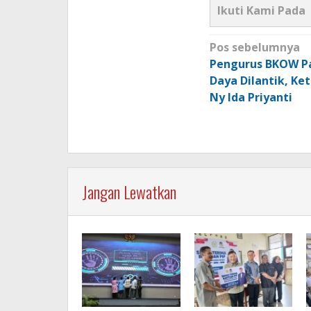
Ikuti Kami Pada
Navigasi
Pos sebelumnya
pos
Pengurus BKOW P
Daya Dilantik, K
Ny Ida Priyanti
Jangan Lewatkan