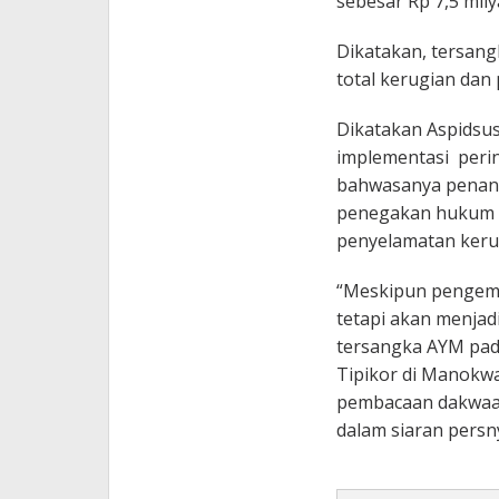
sebesar Rp 7,5 mily
Dikatakan, tersan
total kerugian dan 
Dikatakan Aspidsus
implementasi perin
bahwasanya penang
penegakan hukum b
penyelamatan keru
“Meskipun pengemba
tetapi akan menjad
tersangka AYM pada
Tipikor di Manokwa
pembacaan dakwaan
dalam siaran persn