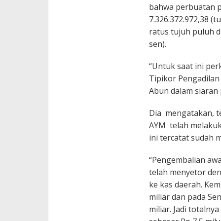
bahwa perbuatan p
7.326.372.972,38 (t
ratus tujuh puluh 
sen).
“Untuk saat ini per
Tipikor Pengadilan
Abun dalam siaran 
Dia mengatakan, t
AYM telah melakuk
ini tercatat sudah m
“Pengembalian awa
telah menyetor den
ke kas daerah. Ke
miliar dan pada Sen
miliar. Jadi totalny