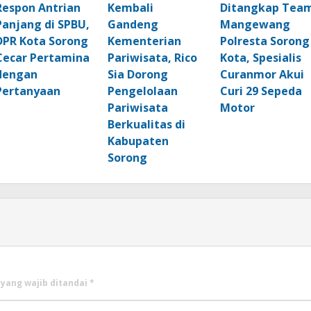
Respon Antrian
Kembali
Ditangkap Tea
Panjang di SPBU,
Gandeng
Mangewang
DPR Kota Sorong
Kementerian
Polresta Sorong
Cecar Pertamina
Pariwisata, Rico
Kota, Spesialis
dengan
Sia Dorong
Curanmor Akui
Pertanyaan
Pengelolaan
Curi 29 Sepeda
Pariwisata
Motor
Berkualitas di
Kabupaten
Sorong
 yang wajib ditandai
*